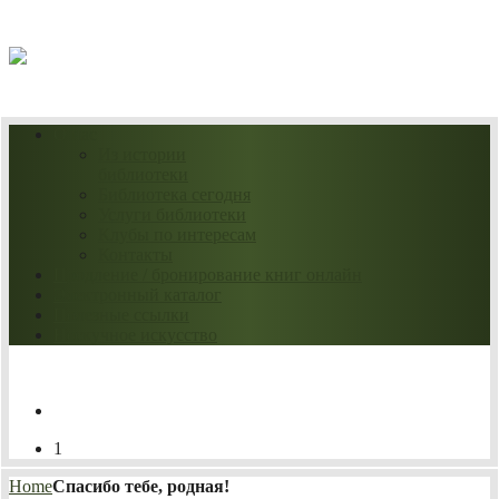
09.08.2026
О нас
Из истории
библиотеки
Библиотека сегодня
Услуги библиотеки
Клубы по интересам
Контакты
Продление / бронирование книг онлайн
Электронный каталог
Полезные ссылки
Нескучное искусство
1
Home
Спасибо тебе, родная!