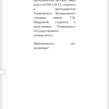
преподаватели Детских школ
искусств №6 и №13, студенты
и преподаватели
Ульяновского Музыкального
училища имени Г.И.
Шадриной, студенты и
выпускников Ульяновского
Государственного
университета.
Приглашаются все
желающие!