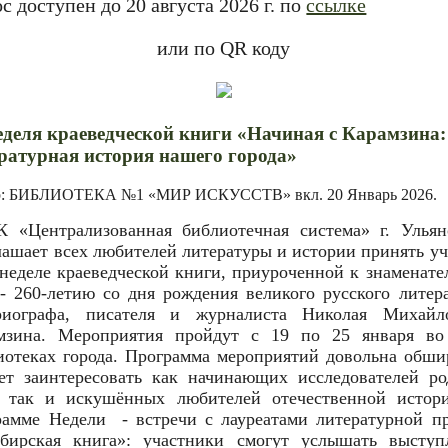
с доступен до 20 августа 2026 г. по
ссылке
или по QR коду
еделя краеведческой книги «Начиная с Карамзина:
ратурная история нашего города»
р: БИБЛИОТЕКА №1 «МИР ИСКУССТВ» вкл.
20 Январь 2026
.
 «Централизованная библиотечная система» г. Ульян
лашает всех любителей литературы и истории принять уч
 неделе краеведческой книги, приуроченной к знаменате
 - 260-летию со дня рождения великого русского литера
риографа, писателя и журналиста Николая Михайл
мзина. Мероприятия пройдут с 19 по 25 января во
иотеках города. Программа мероприятий довольна обши
ет заинтересовать как начинающих исследователей ро
, так и искушённых любителей отечественной истор
рамме Недели - встречи с лауреатами литературной п
бирская книга»: участники смогут услышать выступ