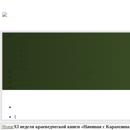
08.08.2026
О нас
Из истории
библиотеки
Библиотека сегодня
Услуги библиотеки
Клубы по интересам
Контакты
Продление / бронирование книг онлайн
Электронный каталог
Полезные ссылки
Нескучное искусство
1
Home
XI неделя краеведческой книги «Начиная с Карамзина