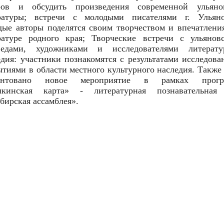
ров и обсудить произведения современной ульяно
ратуры; встречи с молодыми писателями г. Ульяно
дые авторы поделятся своим творчеством и впечатлени
ратуре родного края; Творческие встречи с ульянов
ведами, художниками и исследователями литерату
едия: участники познакомятся с результатами исследова
ытиями в области местного культурного наследия. Также 
зентовано новое мероприятие в рамках прогр
кинская карта» - литературная познавательная
бирская ассамблея».