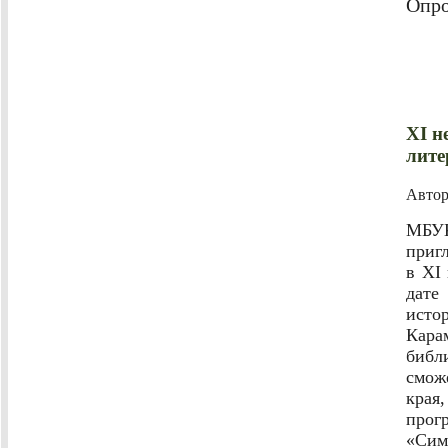
Опро
XI н
лите
Авто
МБУК
приг
в XI
дате
исто
Кара
библ
смож
края
прог
«Сим