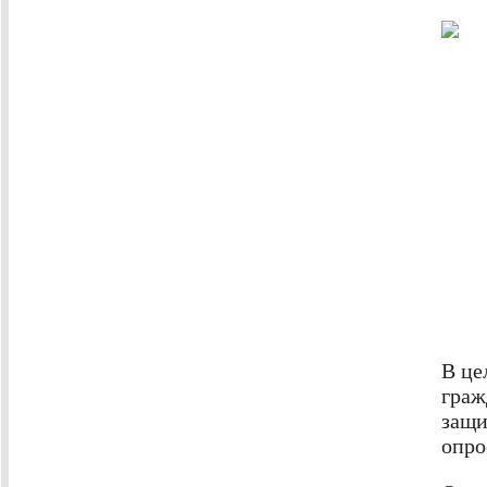
В це
граж
защи
опро