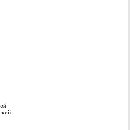
ной
ский