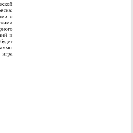
вской
вска:
ями о
скими
рного
ний и
будет
аммы
 игра