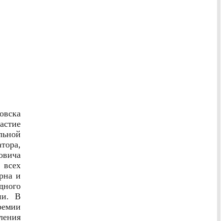
овска
астие
льной
тора,
овича
 всех
рна и
дного
ии. В
ремии
ления