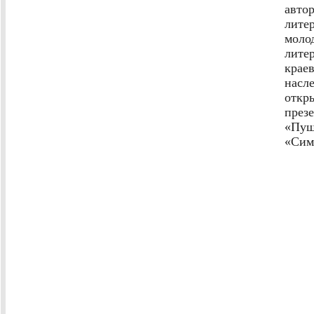
авто
лите
моло
лите
крае
насл
откр
пре
«Пуш
«Сим