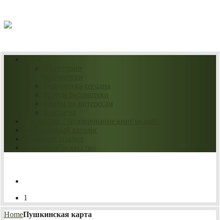
08.08.2026
О нас
Из истории
библиотеки
Библиотека сегодня
Услуги библиотеки
Клубы по интересам
Контакты
Продление / бронирование книг онлайн
Электронный каталог
Полезные ссылки
Нескучное искусство
1
Home
Пушкинская карта