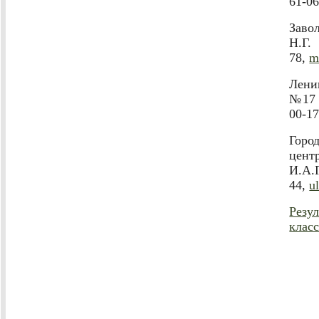
61-0
Заво
Н.Г.
78,
m
Лени
№17 "
00-1
Горо
цент
И.А.
44,
u
Резу
класс