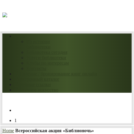
09.08.2026
О нас
Из истории
библиотеки
Библиотека сегодня
Услуги библиотеки
Клубы по интересам
Контакты
Продление / бронирование книг онлайн
Электронный каталог
Полезные ссылки
Нескучное искусство
1
Home
Всероссийская акция «Библионочь»