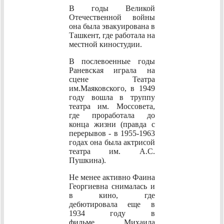
В годы Великой
Отечественной войны
она была эвакуирована в
Ташкент, где работала на
местной киностудии.
В послевоенные годы
Раневская играла на
сцене Театра
им.Маяковского, в 1949
году вошла в труппу
театра им. Моссовета,
где проработала до
конца жизни (правда с
перерывов - в 1955-1963
годах она была актрисой
театра им. А.С.
Пушкина).
Не менее активно Фаина
Георгиевна снималась и
в кино, где
дебютировала еще в
1934 году в
фильме Михаила