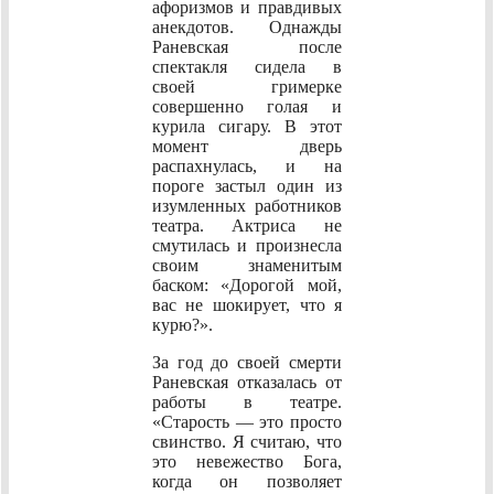
афоризмов и правдивых
анекдотов. Однажды
Раневская после
спектакля сидела в
своей гримерке
совершенно голая и
курила сигару. В этот
момент дверь
распахнулась, и на
пороге застыл один из
изумленных работников
театра. Актриса не
смутилась и произнесла
своим знаменитым
баском: «Дорогой мой,
вас не шокирует, что я
курю?».
За год до своей смерти
Раневская отказалась от
работы в театре.
«Старость — это просто
свинство. Я считаю, что
это невежество Бога,
когда он позволяет