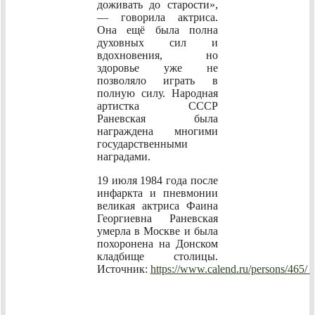
доживать до старости»,
— говорила актриса.
Она ещё была полна
духовных сил и
вдохновения, но
здоровье уже не
позволяло играть в
полную силу. Народная
артистка СССР
Раневская была
награждена многими
государственными
наградами.
19 июля 1984 года после
инфаркта и пневмонии
великая актриса Фаина
Георгиевна Раневская
умерла в Москве и была
похоронена на Донском
кладбище столицы.
Источник:
https://www.calend.ru/persons/465/