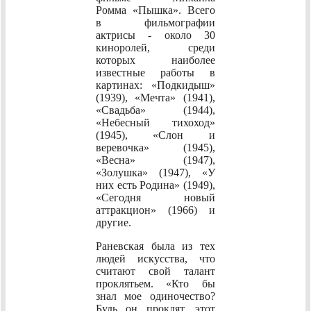
Ромма «Пышка». Всего
в фильмографии
актрисы - около 30
киноролей, среди
которых наиболее
известные работы в
картинах: «Подкидыш»
(1939), «Мечта» (1941),
«Свадьба» (1944),
«Небесный тихоход»
(1945), «Слон и
веревочка» (1945),
«Весна» (1947),
«Золушка» (1947), «У
них есть Родина» (1949),
«Сегодня новый
аттракцион» (1966) и
другие.
Раневская была из тех
людей искусства, что
считают свой талант
проклятьем. «Кто бы
знал мое одиночество?
Будь он проклят, этот