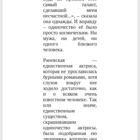
самый талант,
сделавший меня
несчастной...», – сказала
она однажды. И вправду
– одиночество её было
просто космическим. Ни
мужа, ни детей, ни
одного близкого
человека.
Раневская —
единственная актриса,
которая не прославилась
бурными романами, хотя
слухов вокруг нее
ходило достаточно, как
и о всяком очень
известном человеке. Так
или иначе,
единственным
существом,
скрашивавшим
одиночество актрисы,
была подобранная ею
дворняжка, которую она