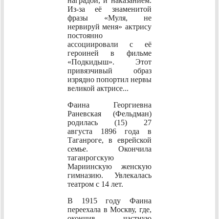
наградой, и наказанием.
Из-за её знаменитой
фразы «Муля, не
нервируй меня» актрису
постоянно
ассоциировали с её
героиней в фильме
«Подкидыш». Этот
привязчивый образ
изрядно попортил нервы
великой актрисе...
Фаина Георгиевна
Раневская (Фельдман)
родилась (15) 27
августа 1896 года в
Таганроге, в еврейской
семье. Окончила
таганрогскую
Мариинскую женскую
гимназию. Увлекалась
театром с 14 лет.
В 1915 году Фаина
переехала в Москву, где,
окончив частную