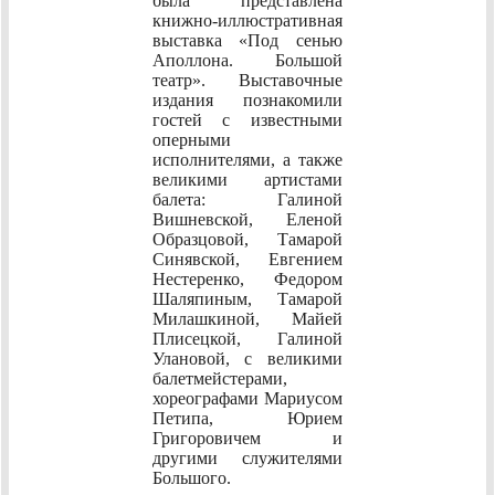
была представлена
книжно-иллюстративная
выставка «Под сенью
Аполлона. Большой
театр». Выставочные
издания познакомили
гостей с известными
оперными
исполнителями, а также
великими артистами
балета: Галиной
Вишневской, Еленой
Образцовой, Тамарой
Синявской, Евгением
Нестеренко, Федором
Шаляпиным, Тамарой
Милашкиной, Майей
Плисецкой, Галиной
Улановой, с великими
балетмейстерами,
хореографами Мариусом
Петипа, Юрием
Григоровичем и
другими служителями
Большого.