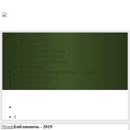
07.08.2026
О нас
Из истории
библиотеки
Библиотека сегодня
Услуги библиотеки
Клубы по интересам
Контакты
Продление / бронирование книг онлайн
Электронный каталог
Полезные ссылки
Нескучное искусство
1
Home
Библионочь - 2019