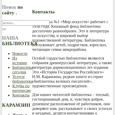
Поиск
по
Контакты
сайту .
Библиотека №1 «Мир искусств» работает с
1938 года. Книжный фонд библиотеки
достаточно разнообразен. Это и литература
по искусству, и широкий выбор
НАША
художественной литературы. Библиотека
БИБЛИОТЕКА
обслуживает детей, подростков, взрослых,
читающие семьи микрорайона.
Новости
Из
Особой гордостью библиотеки являются
истории
собрания древнерусской литературы, а также
Библиотека
литература дореволюционных лет издания.
сегодня
Это «История Государства Российского»
Услуги
Н.М. Карамзина, редкие книги из серии
библиотеки
«Библиотека великих писателей»,
Клубы по
художественные произведения.
интересам
Для наших читателей библиотека – теплый,
Контакты
гостеприимный дом, и, чувствуя доброе,
душевное расположение её работников, они
КАРАМЗИН
доверяют нам, рассказывают о своих успехах
и неудачах, делятся впечатлениями о
Жизнь и