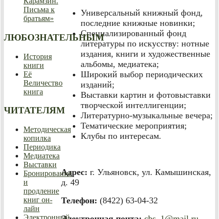
Карамзин.
Письма к
Универсальный книжный фонд,
братьям»
последние книжные новинки;
Специализированный фонд
ЛЮБОЗНАТЕЛЬНЫМ
литературы по искусству: нотные
издания, книги и художественные
История
альбомы, медиатека;
книги
Широкий выбор периодических
Её
Величество
изданий;
книга
Выставки картин и фотовыставки
творческой интеллигенции;
ЧИТАТЕЛЯМ
Литературно-музыкальные вечера;
Тематические мероприятия;
Методическая
Клубы по интересам.
копилка
Периодика
Медиатека
Выставки
Адрес:
г. Ульяновск, ул. Камышинская,
Бронирование
д. 49
и
продление
Телефон:
(8422) 63-04-32
книг он-
лайн
Электронный
Электронная почта:
cbs_1@mail.ru