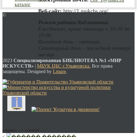
каталог
Веб-сайт:
http://1.mukcbs.org/
©
Режим работы библиотеки:
Ежедневно, кроме пятницы с 10-30 до
19-00.
Выходной день – пятница.
Санитарный день – последний четверг
месяца
2023
Специализированная
БИБЛИОТЕКА №1 «МИР
ИСКУССТВ»
|
МБУК ЦБС г.Ульяновска.
Все права
защищены. Designed by
Lmaze
.
counter -->
counter -->
<