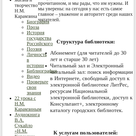
прочитанном, и мы рады, что им нужны. И
творчество
мы уверены: на сегодня у нас есть самое
Н.М.
главное – уважение и авторитет среди наших
Карамзина
читателей.
Биография
Проза
История
государства
Структура библиотеки:
Российского
Поэзия
Абонемент (для читателей до 30
Личность
лет и старше 30 лет)
в
Читальный зал и Электронный
истории
Библиография
читальный зал: поиск информации
Видео
в Интернете, свободный доступ к
Проверьте
электронной библиотеке ЛитРес,
свои
ресурсам Национальной
знания
электронной библиотеки, доступ к
22 урока с
Консультант+, электронному
Н.М.
Карамзиным
каталогу городских библиотек.
Аудиокнига
В.А.
Сукайло
«Н.М.
К услугам пользователей: