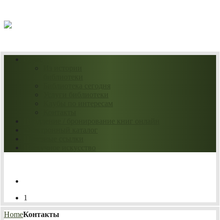
06.08.2026
О нас
Из истории
библиотеки
Библиотека сегодня
Услуги библиотеки
Клубы по интересам
Контакты
Продление / бронирование книг онлайн
Электронный каталог
Полезные ссылки
Нескучное искусство
1
Home
Контакты