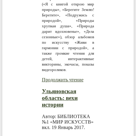
(«Я с книгой открою мир
природы», «Берегите Землю!
Берегите», «Подружись с
природой», «Природы
хрупкая душа», «Природа
дарит вдохновенье», «Дела
сезонные»), обзор альбомов
по искусству «Живи в
гармонии с природой», а
также громкие чтения для
детей, интерактивные
викторины, экочасы, показы
видеороликов.
Продолжить чтение
Ульяновская
область: вехи
истории
Автор: БИБЛИОТЕКА
№1 «МИР ИСКУССТВ»
вкл.
19 Январь 2017
.