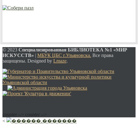
© 2023
Специализированная
БИБЛИОТЕКА №1 «МИР
ИСКУССТВ»
|
МБУК ЦБС г.Ульяновска.
Все права
защищены. Designed by
Lmaze
.
counter -->
counter -->
<