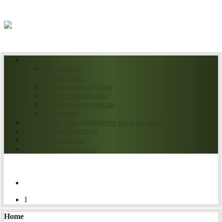
07.08.2026
О нас
Из истории
библиотеки
Библиотека сегодня
Услуги библиотеки
Клубы по интересам
Контакты
Продление / бронирование книг онлайн
Электронный каталог
Полезные ссылки
Нескучное искусство
1
Home