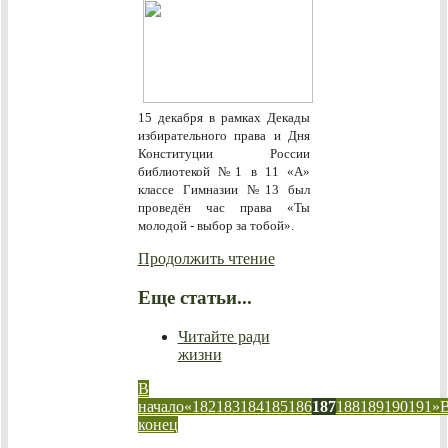
15 декабря в рамках Декады
избирательного права и Дня
Конституции России
библиотекой №1 в 11 «А»
классе Гимназии №13 был
проведён час права «Ты
молодой - выбор за тобой».
Продолжить чтение
Еще статьи...
Читайте ради
жизни
В
начало
«
182
183
184
185
186
187
188
189
190
191
»
конец