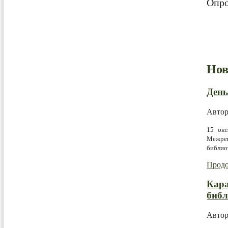
Опро
Нов
День
Авто
15 окт
Межре
библио
Продо
Кара
библ
Авто