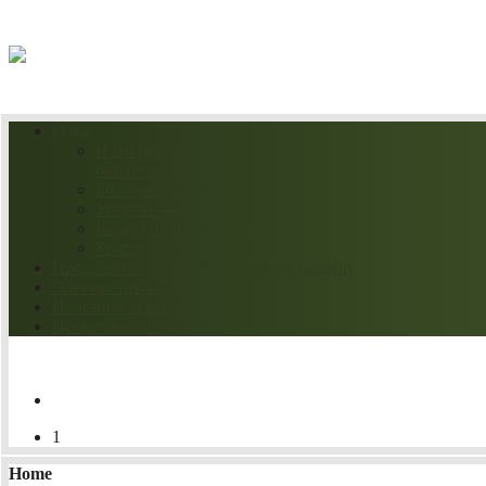
07.08.2026
О нас
Из истории
библиотеки
Библиотека сегодня
Услуги библиотеки
Клубы по интересам
Контакты
Продление / бронирование книг онлайн
Электронный каталог
Полезные ссылки
Нескучное искусство
1
Home