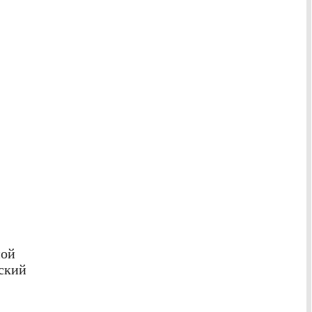
ной
ский