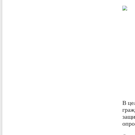
В це
граж
защи
опро