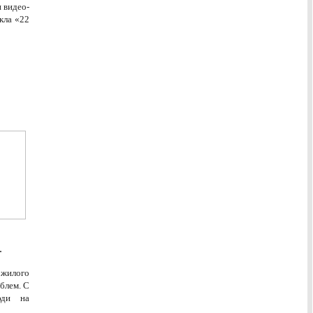
 видео-
кла «22
.
ожилого
блем. С
юди на