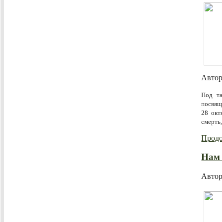
Авто
Под та
посвящ
28 окт
смерть,
Продо
Нам 
Авто