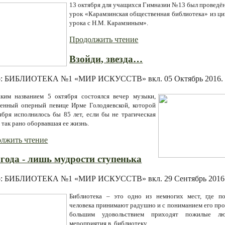
13 октября для учащихся Гимназии №13 был проведён
урок «Карамзинская общественная библиотека» из ци
урока с Н.М. Карамзиным».
Продолжить чтение
Взойди, звезда…
р: БИБЛИОТЕКА №1 «МИР ИСКУССТВ» вкл.
05 Октябрь 2016
.
ким названием 5 октября состоялся вечер музыки,
енный оперный певице Ирме Голодяевской, которой
ября исполнилось бы 85 лет, если бы не трагическая
 так рано оборвавшая ее жизнь.
лжить чтение
года - лишь мудрости ступенька
р: БИБЛИОТЕКА №1 «МИР ИСКУССТВ» вкл.
29 Сентябрь 2016
Библиотека – это одно из немногих мест, где п
человека принимают радушно и с пониманием его про
большим удовольствием приходят пожилые л
мероприятия в библиотеку.