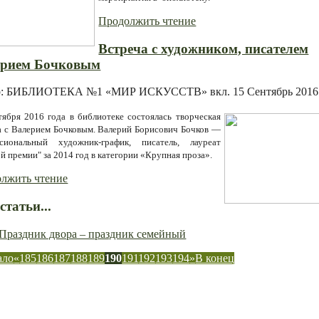
Продолжить чтение
Встреча с художником, писателем
ерием Бочковым
р: БИБЛИОТЕКА №1 «МИР ИСКУССТВ» вкл.
15 Сентябрь 2016
тября 2016 года в библиотеке состоялась творческая
а с Валерием Бочковым.
Валерий Борисович Бочков —
сиональный художник-график, писатель, лауреат
ой премии" за 2014 год в категории «Крупная проза».
лжить чтение
статьи...
Праздник двора – праздник семейный
ало
«
185
186
187
188
189
190
191
192
193
194
»
В конец