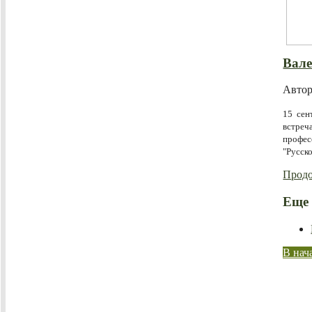
Вал
Авто
15 сен
встреч
профес
"Русск
Продо
Еще 
В нач