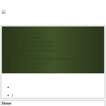
07.08.2026
О нас
Из истории
библиотеки
Библиотека сегодня
Услуги библиотеки
Клубы по интересам
Контакты
Продление / бронирование книг онлайн
Электронный каталог
Полезные ссылки
Нескучное искусство
1
Home