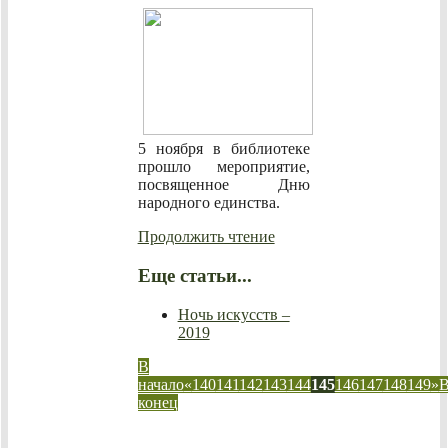
5 ноября в библиотеке
прошло мероприятие,
посвященное Дню
народного единства.
Продолжить чтение
Еще статьи...
Ночь искусств –
2019
В
начало
«
140
141
142
143
144
145
146
147
148
149
»
конец