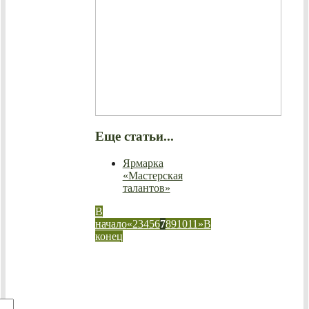
Еще статьи...
Ярмарка
«Мастерская
талантов»
В
начало
«
2
3
4
5
6
7
8
9
10
11
»
В
конец