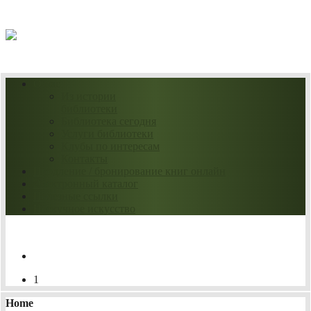
08.08.2026
О нас
Из истории
библиотеки
Библиотека сегодня
Услуги библиотеки
Клубы по интересам
Контакты
Продление / бронирование книг онлайн
Электронный каталог
Полезные ссылки
Нескучное искусство
1
Home