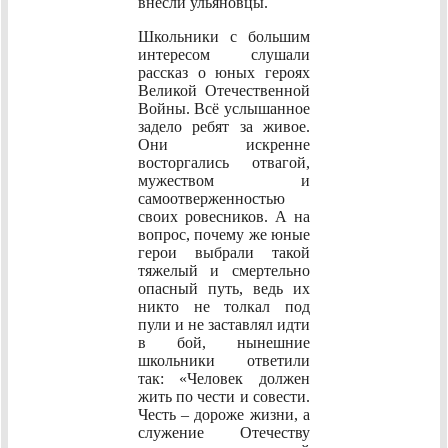
внесли ульяновцы.
Школьники с большим
интересом слушали
рассказ о юных героях
Великой Отечественной
Войны. Всё услышанное
задело ребят за живое.
Они искренне
восторгались отвагой,
мужеством и
самоотверженностью
своих ровесников. А на
вопрос, почему же юные
герои выбрали такой
тяжелый и смертельно
опасный путь, ведь их
никто не толкал под
пули и не заставлял идти
в бой, нынешние
школьники ответили
так: «Человек должен
жить по чести и совести.
Честь – дороже жизни, а
служение Отечеству