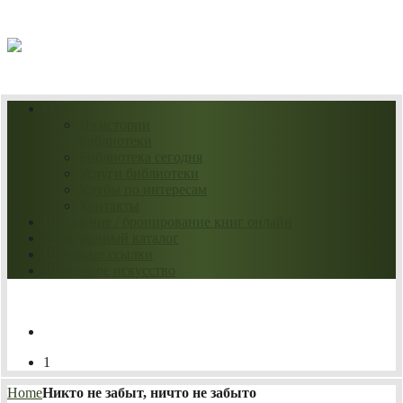
07.08.2026
О нас
Из истории
библиотеки
Библиотека сегодня
Услуги библиотеки
Клубы по интересам
Контакты
Продление / бронирование книг онлайн
Электронный каталог
Полезные ссылки
Нескучное искусство
1
Home
Никто не забыт, ничто не забыто