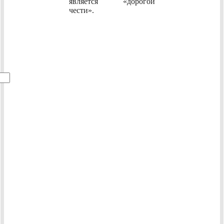
является «дорогой
чести».