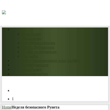
09.08.2026
О нас
Из истории
библиотеки
Библиотека сегодня
Услуги библиотеки
Клубы по интересам
Контакты
Продление / бронирование книг онлайн
Электронный каталог
Полезные ссылки
Нескучное искусство
1
Home
Неделя безопасного Рунета