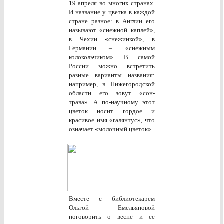
19 апреля во многих странах.
И название у цветка в каждой
стране разное: в Англии его
называют «снежной каплей»,
в Чехии «снежинкой», в
Германии – «снежным
колокольчиком». В самой
России можно встретить
разные варианты названия:
например, в Нижегородской
области его зовут «сон-
трава». А по-научному этот
цветок носит гордое и
красивое имя «галянтус», что
означает «молочный цветок».
Вместе с библиотекарем
Ольгой Емельяновой
поговорить о весне и ее