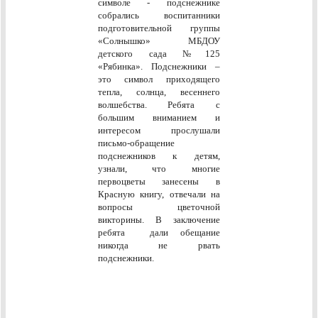
символе - подснежнике
собрались воспитанники
подготовительной группы
«Солнышко» МБДОУ
детского сада №125
«Рябинка». Подснежники –
это символ приходящего
тепла, солнца, весеннего
волшебства. Ребята с
большим вниманием и
интересом прослушали
письмо-обращение
подснежников к детям,
узнали, что многие
первоцветы занесены в
Красную книгу, отвечали на
вопросы цветочной
викторины. В заключение
ребята дали обещание
никогда не рвать
подснежники.