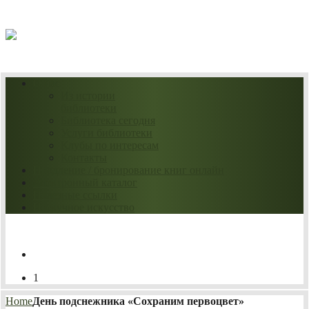
07.08.2026
О нас
Из истории
библиотеки
Библиотека сегодня
Услуги библиотеки
Клубы по интересам
Контакты
Продление / бронирование книг онлайн
Электронный каталог
Полезные ссылки
Нескучное искусство
1
Home
День подснежника «Сохраним первоцвет»