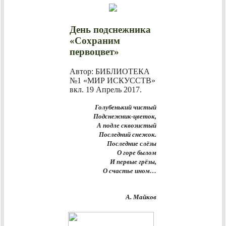
День подснежника
«Сохраним
первоцвет»
Автор: БИБЛИОТЕКА
№1 «МИР ИСКУССТВ»
вкл.
19 Апрель 2017
.
Голубенький чистый
Подснежник-цветок,
А подле сквозистый
Последний снежок.
Последние слёзы
О горе былом
И первые грёзы,
О счастье ином…
А. Майков