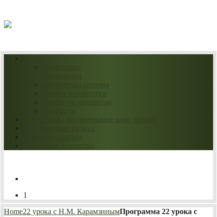
08.08.2026
О нас
Из истории
библиотеки
Библиотека сегодня
Услуги библиотеки
Клубы по интересам
Контакты
Продление / бронирование книг онлайн
Электронный каталог
Полезные ссылки
Нескучное искусство
1
Home
22 урока с Н.М. Карамзиным
Программа 22 урока с