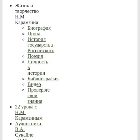
Жизнь и
творчество
Н.М.
Карамзина
Биография
Проза
История
государства
Российского
Поэзия
Личность
в
истории
Библиография
Видео
Проверьте
свои
знания
22 урока с
Н.М.
Карамзиным
Аудиокнига
В.А.
Сукайло