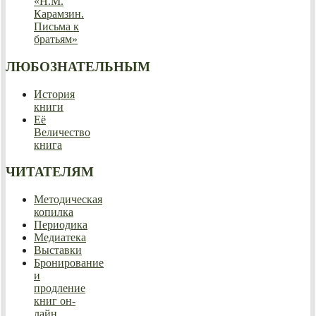
«Н.М.
Карамзин.
Письма к
братьям»
ЛЮБОЗНАТЕЛЬНЫМ
История
книги
Её
Величество
книга
ЧИТАТЕЛЯМ
Методическая
копилка
Периодика
Медиатека
Выставки
Бронирование
и
продление
книг он-
лайн