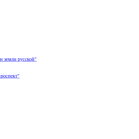
н земли русской"
проспект"