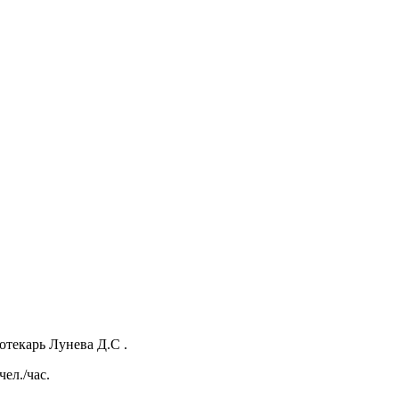
текарь Лунева Д.С .
чел./час.