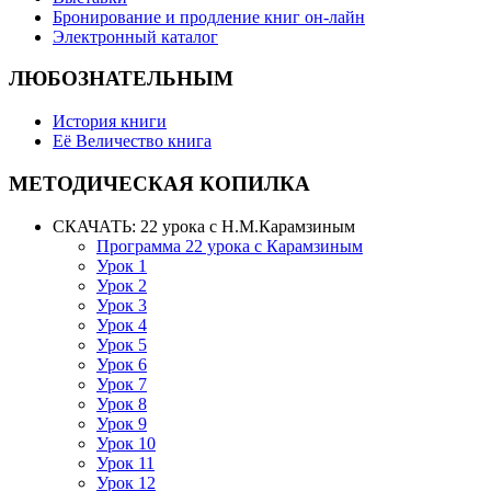
Бронирование и продление книг он-лайн
Электронный каталог
ЛЮБОЗНАТЕЛЬНЫМ
История книги
Её Величество книга
МЕТОДИЧЕСКАЯ КОПИЛКА
СКАЧАТЬ: 22 урока с Н.М.Карамзиным
Программа 22 урока с Карамзиным
Урок 1
Урок 2
Урок 3
Урок 4
Урок 5
Урок 6
Урок 7
Урок 8
Урок 9
Урок 10
Урок 11
Урок 12