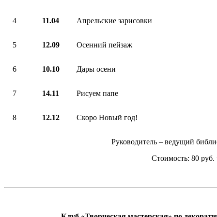
4
11.04
Апрельские зарисовки
5
12.09
Осенний пейзаж
6
10.10
Дары осени
7
14.11
Рисуем папе
8
12.12
Скоро Новый год!
Руководитель – ведущий библио
Стоимость: 80 руб. 
Клуб «Творческая мастерская»
по декорати