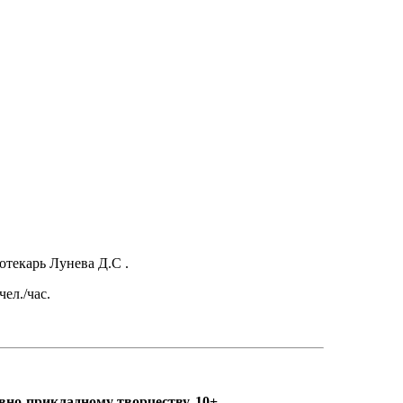
текарь Лунева Д.С .
чел./час.
вно-прикладному творчеству,
10+