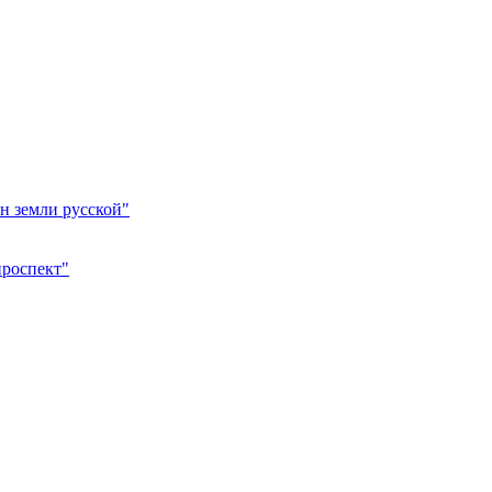
н земли русской"
проспект"