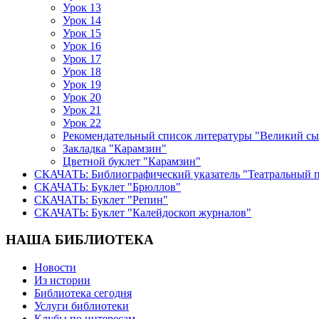
Урок 13
Урок 14
Урок 15
Урок 16
Урок 17
Урок 18
Урок 19
Урок 20
Урок 21
Урок 22
Рекомендательный список литературы "Великий сы
Закладка "Карамзин"
Цветной буклет "Карамзин"
СКАЧАТЬ: Библиографический указатель "Театральный 
СКАЧАТЬ: Буклет "Брюллов"
СКАЧАТЬ: Буклет "Репин"
СКАЧАТЬ: Буклет "Калейдоскоп журналов"
НАША БИБЛИОТЕКА
Новости
Из истории
Библиотека сегодня
Услуги библиотеки
Клубы по интересам