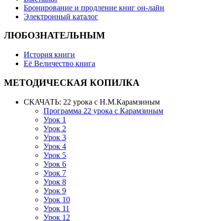
Бронирование и продление книг он-лайн
Электронный каталог
ЛЮБОЗНАТЕЛЬНЫМ
История книги
Её Величество книга
МЕТОДИЧЕСКАЯ КОПИЛКА
СКАЧАТЬ: 22 урока с Н.М.Карамзиным
Программа 22 урока с Карамзиным
Урок 1
Урок 2
Урок 3
Урок 4
Урок 5
Урок 6
Урок 7
Урок 8
Урок 9
Урок 10
Урок 11
Урок 12