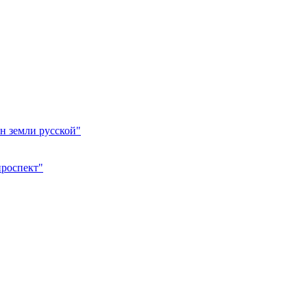
н земли русской"
проспект"