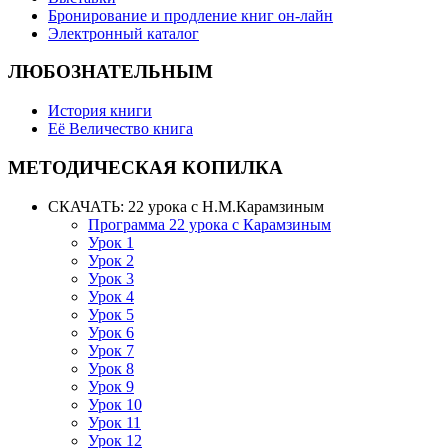
Бронирование и продление книг он-лайн
Электронный каталог
ЛЮБОЗНАТЕЛЬНЫМ
История книги
Её Величество книга
МЕТОДИЧЕСКАЯ КОПИЛКА
СКАЧАТЬ: 22 урока с Н.М.Карамзиным
Программа 22 урока с Карамзиным
Урок 1
Урок 2
Урок 3
Урок 4
Урок 5
Урок 6
Урок 7
Урок 8
Урок 9
Урок 10
Урок 11
Урок 12