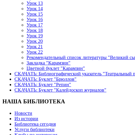
Урок 13
Урок 14
Урок 15
Урок 16
Урок 17
Урок 18
Урок 19
Урок 20
Урок 21
Урок 22
Рекомендательный список литературы "Великий сы
Закладка "Карамзин"
Цветной буклет "Карамзин"
СКАЧАТЬ: Библиографический указатель "Театральный 
СКАЧАТЬ: Буклет "Брюллов"
СКАЧАТЬ: Буклет "Репин"
СКАЧАТЬ: Буклет "Калейдоскоп журналов"
НАША БИБЛИОТЕКА
Новости
Из истории
Библиотека сегодня
Услуги библиотеки
Клубы по интересам