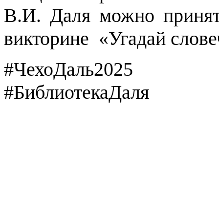
В.И. Даля можно принят
викторине «Угадай слове
#ЧехоДаль2025 #Би
#БиблиотекаДаля