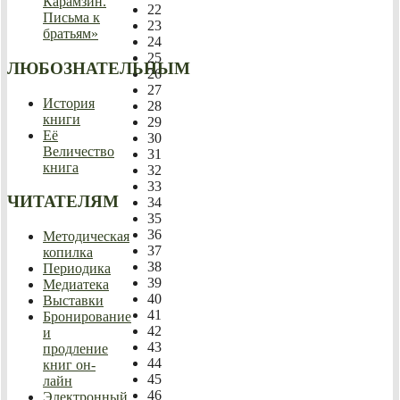
Карамзин.
22
Письма к
23
братьям»
24
25
ЛЮБОЗНАТЕЛЬНЫМ
26
27
История
28
книги
29
Её
30
Величество
31
книга
32
33
ЧИТАТЕЛЯМ
34
35
36
Методическая
37
копилка
38
Периодика
39
Медиатека
40
Выставки
41
Бронирование
42
и
43
продление
44
книг он-
45
лайн
46
Электронный