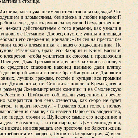
 мятежа в столице.
хаила, коего уже не имело отечество для надежды! Что
одушием и зломыслием, без войска и любви народной?
ребия и еще держась рукою за кормило Государственное,
м, нежели действователем с того времени, как узнали в
мундовых с Гетманом. Дворец опустел: улицы и площади
ебовали его свержения; кричали: «Он сел на престол без
ртвили своего племянника, а нашего отца-защитника. Не
унова Рязанского, брата его Захарии и Князя Василия
 клевретов, чтобы усилиться их союзом, и предложили
лещеев, Дьяк Третьяков и другие. Съехались в поле, у
х средствах спасения; наконец взаимно дали клятву,
ей договор объявили столице брат Ляпунова и Дворянин
новных, лучших граждан, гостей и купцев: все громким
ного Духовенства, ни Синклита: пошли в Кремль, взяли
я на разъезды Лжедимитриевой конницы и на Смоленскую
ть Россию от Шуйского; соблюдали умеренность в речах:
 возвратятся под сень отечества, как скоро не будет
тся... и враги исчезнут!» Раздался один голос в пользу
благословения свыше; что измена Царю есть злодейство,
а не твердо, стояли за Шуйского; самые его искренние и
м дела мятежного, - и сия народная Дума единодушно,
же никогда не возвращать ему престола, но блюсти жизнь
истребления их злодеев, Ляхов и Лжедимитрия; 4) всею