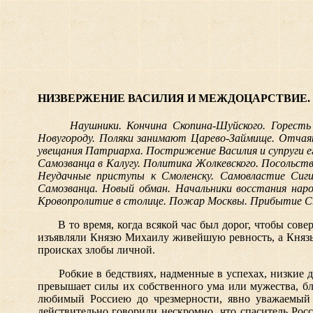
НИЗВЕРЖЕНИЕ ВАСИЛИЯ И МЕЖДОЦАРСТВИЕ. Г. 
Наушники. Кончина Скопина-Шуйского. Горесть
Новугороду. Поляки занимают Царево-Займище. Отчая
увещания Патриарха. Пострижение Василия и супруги ег
Самозванца в Калугу. Политика Жолкевского. Посольств
Неудачные приступы к Смоленску. Самовластие Сигиз
Самозванца. Новый обман. Начальники восстания нар
Кровопролитие в столице. Пожар Москвы. Прибытие Ст
В то время, когда всякой час был дорог, чтобы сов
изъявляли Князю Михаилу живейшую ревность, а Князь 
происках злобы личной.
Робкие в бедствиях, надменные в успехах, низкие ду
превышает силы их собственного ума или мужества, б
любимый Россиею до чрезмерности, явно уважаемый 
действительно говорили нескромно, что спаситель Рос