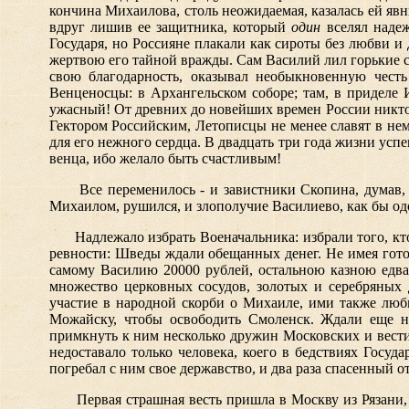
кончина Михаилова, столь неожидаемая, казалась ей яв
вдруг лишив ее защитника, который
один
вселял надеж
Государя, но Россияне плакали как сироты без любви 
жертвою его тайной вражды. Сам Василий лил горькие сл
свою благодарность, оказывал необыкновенную чест
Венценосцы: в Архангельском соборе; там, в приделе
ужасный! От древних до новейших времен России никто 
Гектором Российским, Летописцы не менее славят в не
для его нежного сердца. В двадцать три года жизни успев
венца, ибо желало быть счастливым!
Все переменилось - и завистники Скопина, думав,
Михаилом, рушился, и злополучие Василиево, как бы од
Надлежало избрать Военачальника: избрали того, к
ревности: Шведы ждали обещанных денег. Не имея готов
самому Василию 20000 рублей, остальною казною едва
множество церковных сосудов, золотых и серебряных д
участие в народной скорби о Михаиле, ими также люб
Можайску, чтобы освободить Смоленск. Ждали еще н
примкнуть к ним несколько дружин Московских и вести
недоставало только человека, коего в бедствиях Госу
погребал с ним свое державство, и два раза спасенный от
Первая страшная весть пришла в Москву из Рязани