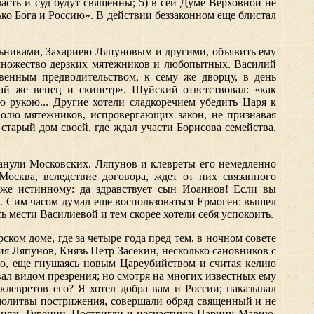
асть и суд будут священны; 5) в сей Думе Верховной не
ко Бога и Россию». В действии беззаконном еще блистал
льниками, Захариею Ляпуновым и другими, объявить ему
множество дерзких мятежников и любопытных. Василий
венным предводительством, к сему же дворцу, в день
дай же венец и скипетр». Шуйский ответствовал: «как
ю рукою... Другие хотели сладкоречием убедить Царя к
волю мятежников, испровергающих закон, не признавая
старый дом своей, где ждал участи Борисова семейства,
манули Московских. Ляпунов и клевреты его немедленно
осква, вследствие договора, ждет от них связанного
 же истинному: да здравствует сын Иоаннов! Если вы
. Сим часом думал еще воспользоваться Ермоген: вышел
ь мести Василиевой и тем скорее хотели себя успокоить.
ом доме, где за четыре года пред тем, в ночном coветe
я Ляпунов, Князь Петр Засекин, несколько сановников с
ю, еще гнушаясь новым Цареубийством и считая келию
вал видом презрения; но смотря на многих известных ему
клевретов его? Я хотел добра вам и России; наказывал
 молитвы пострижения, совершали обряд священный и не
Князь Туренин. Постригли и несчастную Царицу, Марию,