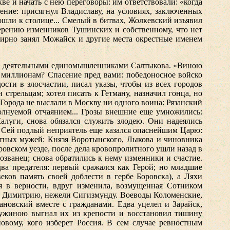
е и начать с нею переговоры: им ответствовали: «когда
ение: присягнул Владиславу, на условиях, заключенных
шли к столице... Смелый в битвах, Жолкевский изъявил
верению изменников Тушинских и собственному, что нет
мирно занял Можайск и другие места окрестные именем
 ней деятельными единомышленниками Салтыкова. «Виною
ть миллионам? Спасение пред вами: победоносное войско
сти в злосчастии, писал указы, чтобы из всех городов
стрельцам; хотел писать к Гетману, назначил гонца, но
. Города не выслали в Москву ни одного воина: Рязанский
олнуемой отчаянием... Грозы внешние еще умножились:
алуги, снова обязался служить злодею. Они надеялись
м. Сей подлый неприятель еще казался опаснейшим Царю:
натных мужей: Князя Воротынского, Лыкова и чиновника
овском уезде, после дела кровопролитного ушли назад в
озванец; снова обратились к нему изменники и счастие.
а предателя: первый сражался как Герой; но младшие
ков память своей доблести в гербе Боровска), а Ляхи
я в верности, вдруг изменила, возмущенная Сотником
ть Димитрию, нежели Сигизмунду. Воеводы Коломенские,
новский вместе с гражданами. Едва уцелел и Зарайск,
дружиною выгнал их из крепости и восстановил тишину
вому, кого изберет Россия. В сем случае ревностным