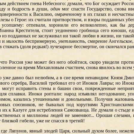
ным действием гнева Небесного: думали, что Бог осуждает Росс
ду и бодрость в души,
один
мог спасти Государство, снова вв
и доверенности к Василию, омраченному в их глазах и несчастн
езы о Герое: их считали притворством, и взоры подданных убег
ь усопшему: отпевали, хоронили его великолепно, как бы д
 Иоанна Крестителя, стоит уединенно гробница сего юноши, 
из подданных не заслуживал ни такой любви в жизни, ни такой
м и
милость
беспримерную,
уветливость
, смирение Ангельское,
 стяжать (доля редкая!) лучезарное бессмертие, он скончался рано
 что Россия уже может без него обойтися, скоро увидели про
оленное на время Михаиловым счастием, снова явилось во всем у
то уже давно был нелюбим, а в сие время ненавидим: Князя Дм
ого серебра, Василий требовал его от Иноков Лавры; но Иноки 
 могут исправить стены и башни свои, поврежденные неприят
ля сплавки. Иноки роптали: народ изъявлял негодование, уп
имом, казались утешенными и довольными. Получив жаловань
овых союзников, не бывалых под хоругвями Христианскими
 их к Калуге для истребления Самозванца. Не думали о стыде 
дарственных и миллионы людей не заменяют... Орошая слезам
 близкой гибели, уже не спасся в третий!
, где Ляпунов, явный злодей Царя, сильный духом более, нежел