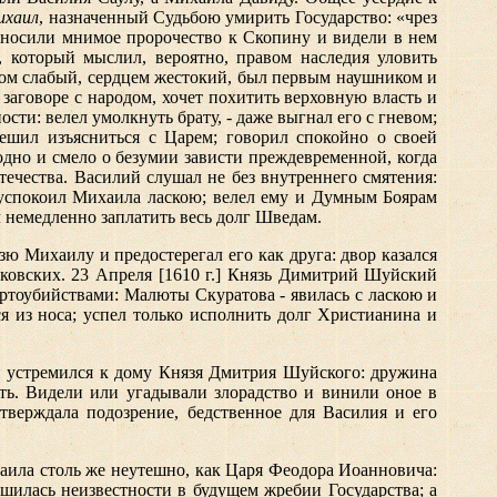
ихаил
, назначенный Судьбою умирить Государство: «чрез
относили мнимое пророчество к Скопину и видели в нем
, который мыслил, вероятно, правом наследия уловить
хом слабый, сердцем жестокий, был первым наушником и
заговоре с народом, хочет похитить верховную власть и
сти: велел умолкнуть брату, - даже выгнал его с гневом;
пешил изъясниться с Царем; говорил спокойно о своей
одно и смело о безумии зависти преждевременной, когда
течества. Василий слушал не без внутреннего смятения:
о успокоил Михаила ласкою; велел ему и Думным Боярам
 немедленно заплатить весь долг Шведам.
 Михаилу и предостерегал его как друга: двор казался
сковских. 23 Апреля [1610 г.] Князь Димитрий Шуйский
ертоубийствами: Малюты Скуратова - явилась с ласкою и
я из носа; успел только исполнить долг Христианина и
и устремился к дому Князя Дмитрия Шуйского: дружина
ить. Видели или угадывали злорадство и винили оное в
утверждала подозрение, бедственное для Василия и его
аила столь же неутешно, как Царя Феодора Иоанновича:
шилась неизвестности в будущем жребии Государства; а