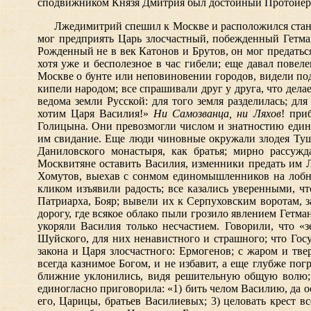
сподвижником Князя Дмитрия был достойный Протоиерей
Лжедимитрий спешил к Москве и расположился стано
мог предприять Царь злосчастный, побежденный Гетм
Рожденный не в век Катонов и Брутов, он мог предатьс
хотя уже и бесполезное в час гибели; еще давал повел
Москве о бунте или неповиновении городов, видели по
кипели народом; все спрашивали друг у друга, что дела
ведома земли Русской: для того земля разделилась; дл
хотим Царя Василия!»
Ни Самозванца, ни Ляхов
! при
Голицына. Они превозмогли числом и знатностию един
им свидание. Еще люди чиновные окружали злодея Туши
Даниловского монастыря, как братья; мирно рассужд
Москвитяне оставить Василия, изменники предать им Л
Хомутов, выехав с сонмом единомышленников на лобное
кликом изъявили радость; все казались уверенными, ч
Патриарха, Бояр; вывели их к Серпуховским воротам, 
дорогу, где всякое облако пыли грозило явлением Гетм
укоряли Василия только несчастием. Говорили, что «
Шуйского, для них ненавистного и страшного; что Госуд
закона и Царя злосчастного: Ермогенов; с жаром и тве
всегда казнимое Богом, и не избавит, а еще глубже пог
ближние уклонились, видя решительную общую волю; с
единогласно приговорила: «1) бить челом Василию, да о
его, Царицы, братьев Василиевых; 3) целовать крест 