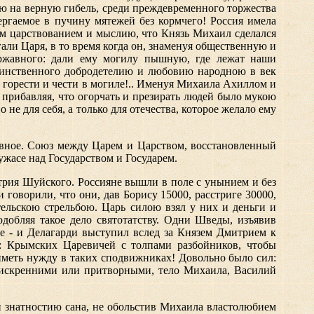
ию на верную гибель, среди преждевременного торжества
ергаемое в пучину мятежей без кормчего! Россия имела
ым царствованием и мыслию, что Князь Михаил сделался
али Царя, в то время когда он, знаменуя общественную и
ержавного: дали ему могилу пышную, где лежат наши
единственного добродетелию и любовию народною в век
 горести и чести в могиле!.. Именуя Михаила Ахиллом и
 прибавляя, что огорчать и презирать людей было мукою
 не для себя, а только для отечества, которое желало ему
тивное. Союз между Царем и Царством, восстановленный
жасе над Государством и Государем.
итрия Шуйского. Россияне вышли в поле с унынием и без
говорили, что они, дав Борису 15000, расстриге 30000,
ельскою стрельбою. Царь силою взял у них и деньги и
одобляя такое дело святотатству. Одни Шведы, изъявив
е - и Делагарди выступил вслед за Князем Дмитрием к
: Крымских Царевичей с толпами разбойников, чтобы
иметь нужду в таких сподвижниках! Довольно было сил:
и, искренними или притворными, тело Михаила, Василий
и знатностию сана, не обольстив Михаила властолюбием