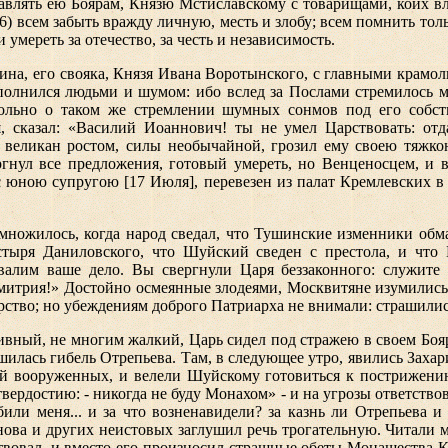
равлять ею Боярам, Князю Мстиславскому с товарищами, коих вл
 всем забыть вражду личную, месть и злобу; всем помнить толь
умереть за отечество, за честь и независимость.
ина, его свояка, Князя Ивана Воротынского, с главными крамо
полнился людьми и шумом: ибо вслед за Послами стремилось 
вольно о таком же стремлении шумных сонмов под его собст
я, сказал: «Василий Иоаннович! ты не умел Царствовать: от
, великан ростом, силы необычайной, грозил ему своею тяжко
нул все предложения, готовый умереть, но Венценосцем, и 
 юною супругою [17 Июля], перевезен из палат Кремлевских в 
умножилось, когда народ сведал, что Тушинские изменники об
ыря Даниловского, что Шуйский сведен с престола, и что М
алим ваше дело. Вы свергнули Царя беззаконного: служите
имитрия!» Достойно осмеянные злодеями, Москвитяне изумились
арство; но убеждениям доброго Патриарха не внимали: страшилис
ный, не многим жалкий, Царь сидел под стражею в своем Боярск
лась гибель Отрепьева. Там, в следующее утро, явились Захари
 вооруженных, и велели Шуйскому готовиться к пострижени
твердостию: - никогда не буду Монахом» - и на угрозы ответство
ли меня... и за что возненавидели? за казнь ли Отрепьева и 
унова и других неистовых заглушил речь трогательную. Читали
ствовал, и вместо его произносил страшные обеты Монашества 