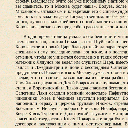
своему, Владиславу, будто бы уже избранному знатною 
вы сдадитесь, то и Москва будет наша». Волуев, боле
Михайлом Салтыковым и клевретами его с Сигизмундом;
смелость и в важном деле Государственном: но без ук
иного, лучшего, надежнейшего способа кончить сию в
Королевича, везде гоня пред собою рассеянные остатки 
В одно время столица узнала о сем бедствии и чи
всех ваших зол, - писал Гетман, - есть Шуйский: от н
Королевское и новый Царь благодатный: да здравствуе
спешили к нему последние люди воинские, и в последни
отменил, чтобы не унизиться бесполезно в таких обстоят
мятежник Ляпунов не велел им слушаться Царя, вмест
явился и Лжедимитрий в поле с бесстыдным Сапегою, 
предупредить Гетмана и взять Москву, думая, что она 
сведав, что союзники, вызванные им из гнезда разбое
Измайлова с дружиною Детей Боярских и с пушками, что
степи, а Воротынский и Лыков едва спаслися бегством 
Сапегины Ляхи осадили крепкий монастырь Пафнутиев
чиновники Змеев и Челищев впустили неприятеля. Вол
наполнили ограду и церковь трупами Иноков, стрель
Бобыниным. Не слушая доброго Епископа Иосифа, народ
Бояре Князь Туренин и Долгорукий, в ужасе сами при
спасенный твердостию Князя Пожарского: видя бунт ж
договором, заключенным с ними, остаться верными В