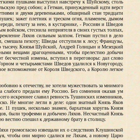
легкими пушками выступил навстречу к Шуйскому, столь
ельскую пред собою; а Гетман, принужденный идти верст
летнями и двумя деревеньками, обширный стан тридцати
пушек; зажег плетник и треском огня, пламенем, дымом
еди, пехоту за нею, в кустарнике, - Россиян и Шведов
ым войском, стеснила неприятеля в своих густых толпах,
тремление Ляхов сильным залпом. Гетман пустил в дело
л, смешала пехоту; Шведы отступили к лесу; Французы,
ло тысячу. Князья Шуйский, Андрей Голицын и Мезецкий
разными вещами драгоценными, чтобы прелестию добычи
от бесчестной измены, вступил в переговоры: дал слово
 Горном и четырьмястами Шведов удалился к Новугороду,
вое вспоможение от Короля Шведского, а Королю легкое
юбовию к отечеству, не хотели мужествовать за мнимого
а слабого предали ему Россию. Без сомнения оказав ум
всего искреннее славил ревность Тушинских изменников,
йско. Не многие легли в деле: один знатный Князь Яков
е. 11 пушек, несколько знамен, бархатная хоругвь Князя
едов, были трофеями и добычею Ляхов. Несчастный Князь
сею вестию спешил к державному брату в столицу.
 Ляхи громогласно извещали их о следствиях Клушинской
буя, чтобы они мирно сдалися не Ляхам, а новому Царю