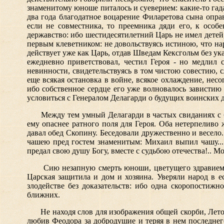
знаменитому юноше питалось и суеверием: какие-то гад
два года благодатное воцарение Филаретова сына опра
если не совместника, то преемника дяди его, к особ
державство: ибо шестидесятилетний Царь не имел дете
первым клеветником: не довольствуясь истиною, что на
действует уже как Царь, отдав Шведам Кексгольм без ука
ежедневно приветствовал, честил Героя - но медлил 
невинности, свидетельствуясь в том чистою совестию, 
еще всякая остановка в войне, всякое охлаждение, нес
ибо собственное сердце его уже волновалось завистию
условиться с Генералом Делагарди о будущих воинских 
Между тем умный Делагарди в частых свиданиях с 
ему опаснее ратного поля для Героя. Оба нетерпеливо
давал обед Скопину. Беседовали дружественно и весело
чашею пред гостем знаменитым: Михаил выпил чашу... 
предал свою душу Богу, вместе с судьбою отечества!.. М
Сию незапную смерть юноши, цветущего здравием,
Царская защитила и дом и хозяина. Уверяли народ в е
злодействе без доказательств: ибо одна скоропостижн
ближних.
Не находя слов для изображения общей скорби, Лет
любив Феодора за добродушие и теряя в нем последнег