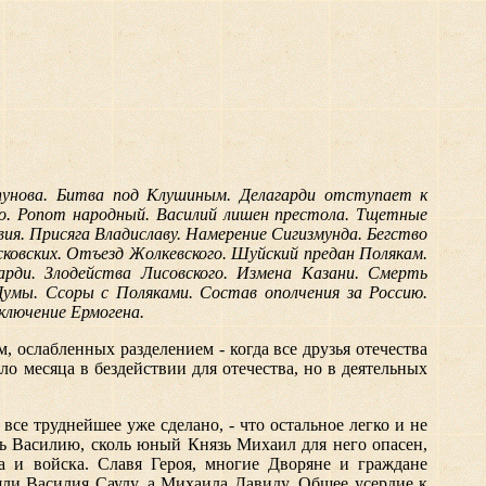
пунова. Битва под Клушиным. Делагарди отступает к
о. Ропот народный. Василий лишен престола. Тщетные
ия. Присяга Владиславу. Намерение Сигизмунда. Бегство
сковских. Отъезд Жолкевского. Шуйский предан Полякам.
арди. Злодейства Лисовского. Измена Казани. Смерть
умы. Ссоры с Поляками. Состав ополчения за Россию.
ключение Ермогена.
, ослабленных разделением - когда все друзья отечества
 месяца в бездействии для отечества, но в деятельных
 все труднейшее уже сделано, - что остальное легко и не
ь Василию, сколь юный Князь Михаил для него опасен,
 и войска. Славя Героя, многие Дворяне и граждане
яли Василия Саулу, а Михаила Давиду. Общее усердие к