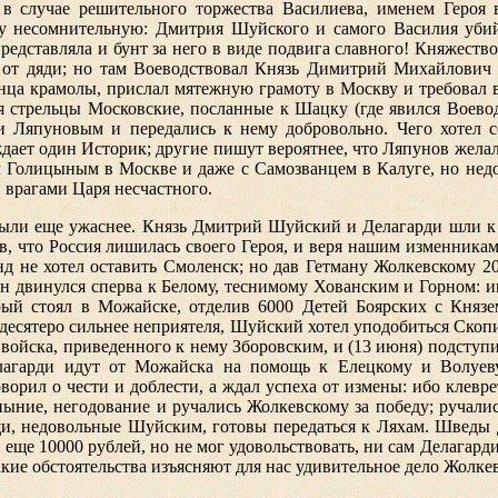
в случае решительного торжества Василиева, именем Героя 
ну несомнительную: Дмитрия Шуйского и самого Василия уби
едставляла и бунт за него в виде подвига славного! Княжество
ю от дяди; но там Воеводствовал Князь Димитрий Михайлович
ца крамолы, прислал мятежную грамоту в Москву и требовал 
я стрельцы Московские, посланные к Шацку (где явился Воево
и Ляпуновым и передались к нему добровольно. Чего хотел с
рждает один Историк; другие пишут вероятнее, что Ляпунов жел
олицыным в Москве и даже с Самозванцем в Калуге, но недолго
 врагами Царя несчастного.
были еще ужаснее. Князь Дмитрий Шуйский и Делагарди шли к 
в, что Россия лишилась своего Героя, и веря нашим изменникам,
д не хотел оставить Смоленск; но дав Гетману Жолкевскому 20
ан двинулся сперва к Белому, теснимому Хованским и Горном: 
ый стоял в Можайске, отделив 6000 Детей Боярских с Княз
вдесятеро сильнее неприятеля, Шуйский хотел уподобиться Скоп
 войска, приведенного к нему Зборовским, и (13 июня) подступи
лагарди идут от Можайска на помощь к Елецкому и Волуев
орил о чести и доблести, а ждал успеха от измены: ибо клевре
ыние, негодование и ручались Жолкевскому за победу; ручал
ищи, недовольные Шуйским, готовы передаться к Ляхам. Шведы
м еще 10000 рублей, но не мог удовольствовать, ни сам Делагар
акие обстоятельства изъясняют для нас удивительное дело Жолке