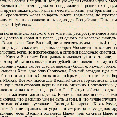
частию России. Елецкий и Волуев убеждали Гетмана идти к Москв
е Елецкого властвуя над умами сподвижников, решил их недоум
 другие также присягнули и вместе с Ляхами, уже братьями, по
аза Королевского желал воцарить юного Владислава, по удосто
ойну с истинною славою и выгодою для Республики! Гетман 
полков Шуйского.
тала воззвание Жолкевского к ее жителям, распространенное в
его Царство в крови и в пепле. Для одного ли человека гибну
т Владислав!» Еще Василий, не изменяясь духом, верный твердо
й раз, для спасения Царства; ободрял Москвитян, давал деньги 
ельствах, когда не переговорами, а битвами надлежало спастися
е с Князем Василием Голицыным крамольствуя и в столице, в
который за несколько тысяч рублей, доставленных ему из К
в смятении ужаса скорее сдастся дерзкому бродяге, нежели Ляха
в, сыновья Хана, уже близ Серпухова, Василий отрядил туда з
бы вести их против Самозванца: но Крымцы, встретив его в Бор
в Москву. Все кончилось для Василия! Снова торжествовал Сам
, где начальствовали верный Князь Михайло Волконский и дв
конский пал в сече над гробом Св. Пафнутия (оставив для ве
цов и жителей монастырских. Коломна, дотоле непоколебима
 кричал, что Василию уже не быть Царем, и что лучше служи
сягнули обманщику: также и Воевода Коширский Князь Ромода
ителей и не страшась ни угроз, ни смерти, он с усердною 
асилию, если Василий останется Царем, или служить Царю но