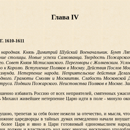
Глава IV
1610-1611
 народная. Князь Димитрий Шуйский Военачальник. Бунт Ля
ние столицы. Новые успехи Самозванца. Твердость Пожарског
о. Совет Князя Мстиславского. Переговоры с Жолкевским. Услов
о к Королю. Вступление Поляков в Москву. Действия Послов Мо
мунда. Нетерпение народа. Неприятельские действия Делаг
одного. Грамоты Смолян и Москвитян. Слабость Московской Д
руса. Подвиги Пожарского. Неистовства Поляков в Москве. За
ершенно избавить Россию от всех неприятелей, смятенных ужасом
Михаил живейшее нетерпение Царю идти в поле - минуло около
шою, трепетав за себя более нежели за отечество, и мысля, что
лижние царедворцы в тайных думах немедленно начали внушат
более Царя и явно в Цари готовимый единомыслием народа
сии должен и властвовать над нею; многие нескромно уподобл