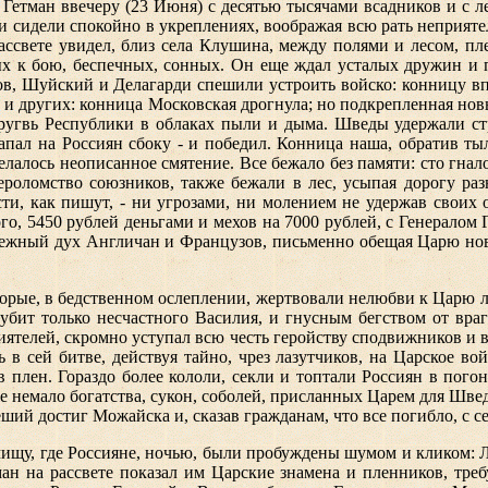
 Гетман ввечеру (23 Июня) с десятью тысячами всадников и с 
 и сидели спокойно в укреплениях, воображая всю рать неприят
рассвете увидел, близ села Клушина, между полями и лесом, п
х к бою, беспечных, сонных. Он еще ждал усталых дружин и 
, Шуйский и Делагарди спешили устроить войско: конницу впер
х и других: конница Московская дрогнула; но подкрепленная нов
хоругвь Республики в облаках пыли и дыма. Шведы удержали с
апал на Россиян сбоку - и победил. Конница наша, обратив ты
лалось неописанное смятение. Все бежало без памяти: сто гна
вероломство союзников, также бежали в лес, усыпая дорогу 
сти, как пишут, - ни угрозами, ни молением не удержав своих 
го, 5450 рублей деньгами и мехов на 7000 рублей, с Генералом
ятежный дух Англичан и Французов, письменно обещая Царю но
орые, в бедственном ослеплении, жертвовали нелюбви к Царю л
губит только несчастного Василия, и гнусным бегством от враг
ятелей, скромно уступал всю честь геройству сподвижников и 
в сей битве, действуя тайно, чрез лазутчиков, на Царское во
 плен. Гораздо более кололи, секли и топтали Россиян в погон
кже немало богатства, сукон, соболей, присланных Царем для Шв
еший достиг Можайска и, сказав гражданам, что все погибло, с 
ймищу, где Россияне, ночью, были пробуждены шумом и кликом:
ман на рассвете показал им Царские знамена и пленников, тре