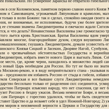
 Никольский. Но усмирение Зарайска не отвратило гибельного
м в селе Коломенском, памятном первою славою юного Князя Ми
аном и Самозванцем, угрожаемый Ляпуновым и крамолою, мал
я только в волю Божию: так и сделал, спокойно ожидая своего ж
ения, не внимаемые, не исполняемые, будучи уже более зрителе
д ее стенами знамена Лжедимитриевы и ежечасно ждали Сигиз
ется, и что делать? Ненавистники Василиевы уже громогласно тр
я того льется кровь Христианская. Братья Василиевы ядом уме
бавляли многие, благороднейшие духом, следуя внушению Ляп
омышленников; гнушаясь Лжедимитрием, думали усовестить его
нского: Князья Сицкий и Засекин, Дворяне Нагой, Сунбулов, П
али о чрезвычайных обстоятельствах Государства и вернейши
жедимитрия, избрать вместе нового Царя и выгнать Ляхов. С
 место, где, кроме черни, находилось и множество людей са
то новый Царь необходим для России. Но тут не было ни знат
за Москвою-рекою, и в виду неприятельского стана - указыва
ана - предложили им избавить Россию от стыда и гибели, избави
земля Северская и все бывшие слуги Лжедмитриевы немедленно
арство бессильно только от разделения сил: соединится, усмири
рдостию Патриарх изъяснял народу, что нет спасения, где нет 
рузит Россию в бездну ужасов. Весьма немногие Бояре, и весьм
ам Патриарх с горестию удалился, чтобы не быть свидетеле
ставит Царство и да возьмет себе в удел Нижний-Новгород; 2) у
всем миром в неизменной верности к Церкви и Государству для 