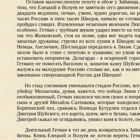
Оставив малочисленную пехоту в обозе у Займища,
тихо, что Елецкий и Волуев не заметили сего движения
двадцать медленно, ночью, узкою, худою дорогою, на 
тысяч Россиян и пяти тысяч Шведов, нимало не готовы
пробудил спящих. Изумленные незапным явлением Ляхов
особенно. Гетман с трубным звуком ударил вместе на те
так что Жолкевский, стоя на холме, едва мог видеть 
запасные дружины; стрелял из всех пушек в Шведов; н
Немцы, Англичане, Шотландцы передались к Ляхам. Сде
засели было в стане с пехотою и пушками; но узнав 
оставновить неприятеля. Делагарди - в искренней горе
Гетману не помогать Василию и, захватив казну Шуйско
жалуясь на малодушие Россиян столько же, как и на м
завоевание северозападной России для Швеции!
Но стыд союзников уменьшался стыдом Россиян, кот
убийцу Михаилова, думая, кажется, что победа Ляхов 
необыкновенный, Гетман хвалился числом своих и непри
сына и друзей Михайла Салтыкова, которые находились 
Борятинский пал, сражаясь; Воевода Бутурлин отдался в
Дмитрия Шуйского, его карета, шлем, меч и булава, та
Дмитрий скакал не оглядываясь, увязил коня в болоте, п
Деятельный Гетман в тот же день возвратился к За
битвы. Князь Елецкий и Волуев не хотели верить: Гет