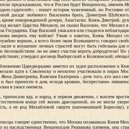
атели предсказывали, что в России будет Венценосец, именем
М
вдало гадателей», - пишет историк чужеземный, но Россияне 
енной досаде любимого Василиева брата, Димитрия Шуйского
й, кроме новорожденной дочери, Анастасии. Князь Дмитрий, ду
род желает Царства Михаилу, он сказал Василию, что Михаил в 
за Государева. Еще Василий ужасался или стыдился неблагодарно
снова вверить ему войско! Узнав о наветах, Князь Михаил с
службою верною, а всего более оком Всевышнего; говорил своб
огласие и внушение личных страстей могут быть гибельны для о
 и беспокойством: он не имел счастия верить добродетели! Н
действиях; утвердил договор Выборгский и Колязинский; обещал
ближними Царедворцами заметил их худое расположение к Князю
 желали идти к Смоленску и неохотно участвовали в пирах Мо
. Жена Димитриева, Княгиня Екатерина - дочь того, кто жил см
и был принесен в дом, исходя кровию, беспрестанно лившеюс
осква в ужасе онемела.
 приписали яду, и народ, в первом движении, с воплем ярост
стественном конце сей жизни драгоценной, но не могли увер
ость, а не род Михайловой смерти (напомнившей Борисову), 
описцы говорят единственно, что Москва оплакивала Князя Мих
о из наследственных Венценосцев Рюрикова племени, она стра