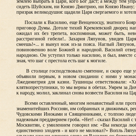
землею выбрать в Цари, кого Бог даст; а между тем уп
сидеть Шуйским, ни Князю Дмитрию, ни Князю Ивану; 6)
призрак великодушия: щадили Царя свергаемого и хотели 
Послали к Василию, еще Венценосцу, знатного Бояр
приговор Думы. Дотоле тихий Кремлевский дворец на
ожидал их без трепета, воспоминая, может быть, не
расстригиной гибели!.. Захария Ляпунов, увидев Цар
смеешь!»... и вынул нож из-за пояса. Наглый Ляпунов
повиновению воле Божией и народной. Василий отверг
народною. Он уступил только насилию, и был, вместе с
зная, что шаг с престола есть шаг к могиле.
В столице господствовало смятение, и скоро еще 
объявили первым, в новом свидании с ними у монаст
Лжедимитрия для казни. Тушинцы ответствовали: «Хв
клятвопреступники, то мы верны в обетах. Умрем за Д
к народу, молил, заклинал снова возвести Василия на Ц
Всеми оставленный, многим ненавистный или против
знаменитейших Россиян, им собранных и движимых, реши
Чудовскими Иноками и Священниками, с толпою людей
надежным преддверием гроба. «Нет! - сказал Василий с 
Москвитян, с умилением говорил им: «Вы некогда люби
единственно злодеев - и кого не миловал?» Вопль Ляп
слыхали уже ни единого слова от Василия: он безмолв