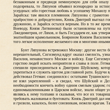
беззаконным и предвидя неминуемую для себя опалу 
подозревала, то Ляпунов объявил всенародно за исти
усердных: ибо горестная любовь к усопшему Михаилу пр
Зарайска: там явился племянник Ляпунова с грамото
храбростию и добродетелию, Князь Дмитрий выгнал гон
дружиною, и Зарайск остался верным. Но в то же врем
Воеводу, Князя Литвинова) были остановлены на пут
Лжедимитрия, от Ляхов, и быть Государем ее, как утве
знатнейшим крамольником, Боярином Князем Василием Г
того легкое исполнение желаемого им и многими иными
Бунт Ляпунова встревожил Москву: другие вести 
нерешительный, Сигизмунд вдруг оказал смелость, узна
Василия, ненавистного Москве и войску. Еще Сигизмун
горстию людей искать неприятеля и славы в поле. Гетм
спешили присоединиться к Дмитрию Шуйскому, котор
укрепиться и служить щитом для главной рати. Будучи 
действовал Гетман: соединился с остатками Тушинского
не взял укрепленний - и сведал, что Шуйский и Де
необходимости кончить войну одним смелым ударом; гов
единомышленниками в Царском войске, знали общее ун
являясь к нему толпами и сказывая, что все их товар
требовать жалованья и бунтовать: Князь Дмитрий дал и
и грозили, казалось, более союзникам, нежели врагам. Т