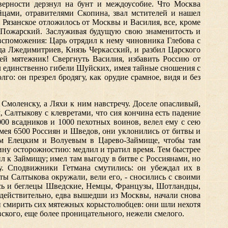
верности дерзнул на бунт и междоусобие. Что Москва
йцами, отравителями Скопина, звал мстителей и нашел
 Рязанское отложилось от Москвы и Василия, все, кроме
 Пожарский. Заслуживая будущую свою знаменитость и
вспоможения: Царь отрядил к нему чиновника Глебова с
да Лжедимитриев, Князь Черкасский, и разбил Царского
ей мятежник! Свергнуть Василия, избавить Россию от
ал единственно гибели Шуйских, имея тайные сношения с
: он презрел бродягу, как орудие срамное, видя и без
Смоленску, а Ляхи к ним навстречу. Доселе опасливый,
 Салтыкову с клевретами, что сия кончина есть падение
00 всадников и 1000 пехотных воинов, велел ему с сею
имея 6500 Россиян и Шведов, они уклонились от битвы и
ем Елецким и Волуевым в Царево-Займище, чтобы там
ину осторожностию: медлил и тратил время. Тем быстрее
л к Займищу; имел там выгоду в битве с Россиянами, но
у. Сподвижники Гетмана смутились: он убеждал их в
ты Салтыкова окружали, вели его, - сносились с своими
ись и беглецы Шведские, Немцы, Французы, Шотландцы,
 действительно, едва вышедши из Москвы, начали снова
ди смирить сих мятежных корыстолюбцев: они шли нехотя
вского, еще более проницательного, нежели смелого.