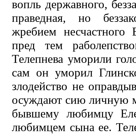
вопль державного, безз
праведная, но безза
жребием несчастного 
пред тем раболепств
Телепнева уморили гол
сам он уморил Глинск
злодейство не оправдыв
осуждают сию личную м
бывшему любимцу Еле
любимцем сына ее. Теле