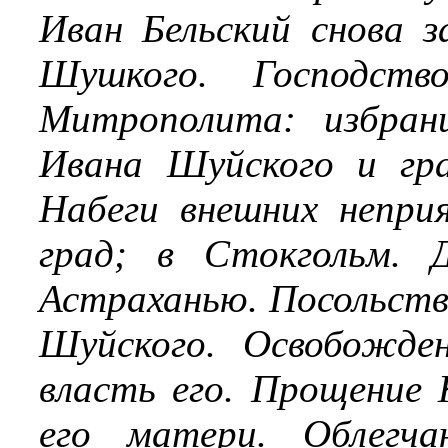
Иван Бельский снова з
Шушкого. Господств
Митрополита: избран
Ивана Шуйского и гр
Набеги внешних непри
град; в Стокгольм. 
Астраханью. Посольств
Шуйского. Освобожде
власть его. Прощение 
его матери. Облегч