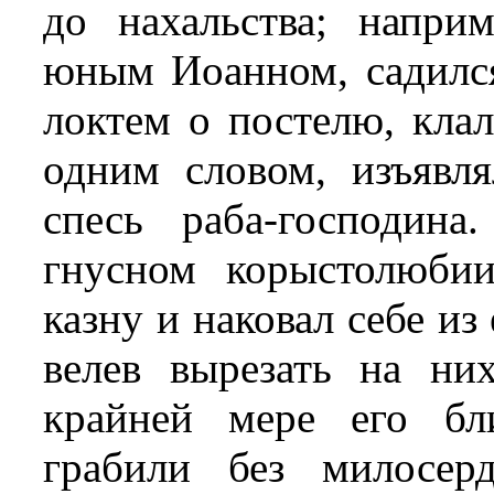
до нахальства; напри
юным Иоанном, садился
локтем о постелю, клал
одним словом, изъяв
спесь раба-господин
гнусном корыстолюбии
казну и наковал себе из
велев вырезать на ни
крайней мере его бл
грабили без милосер