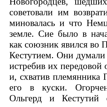
Новогородцев, шедши
советовали им возврати
миновалась и что Немц
земле. Сие было в нач
как союзник явился во 
Кестутием. Они думали
истребив их передовой 
и, схватив племянника 
его в куски. Огорче
Ольгерд и Кестутий о