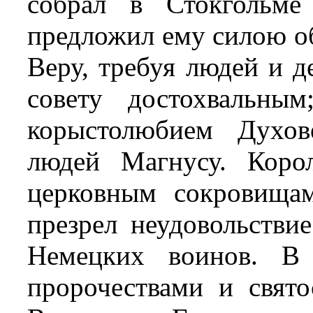
собрал в Стокгольме
предложил ему силою о
Веру, требуя людей и д
совету достохвальны
корыстолюбием Духов
людей Магнусу. Коро
церковным сокровища
презрел неудовольстви
Немецких воинов. В 
пророчествами и свят