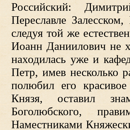
Российский: Димитр
Переславле Залесском,
следуя той же естестве
Иоанн Даниилович не х
находилась уже и кафе
Петр, имев несколько р
полюбил его красивое
Князя, оставил зна
Боголюбского, пра
Наместниками Княжески