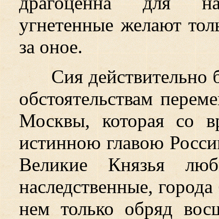
драгоценна для нар
угнетенные желают толь
за оное.
Сия действительно 
обстоятельствам перем
Москвы, которая со в
истинною главою Росси
Великие Князья люб
наследственные, города
нем только обряд вос