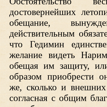
Обстоятельство в
достовернейших летоп
обещание, вынужд
действительным обязате
что Гедимин единств
желание видеть Нари
обещая им защиту, ил
образом приобрести о
же, сколько и внешних
согласная с общим благ