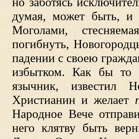
но заботясь исключител
думая, может быть, и 
Моголами, стесняем
погибнуть, Новогородцы
падении с своею гражд
избытком. Как бы то 
язычник, известил Н
Христианин и желает
Народное Вече отправи
него клятву быть вер