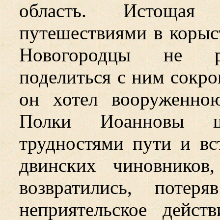
область. Истоща
путешествиями в корыс
Новогородцы не ра
поделиться с ним сокр
он хотел вооруженно
Полки Иоанновы ш
трудностями пути и в
двинских чиновников
возвратились, потер
неприятельское дейст