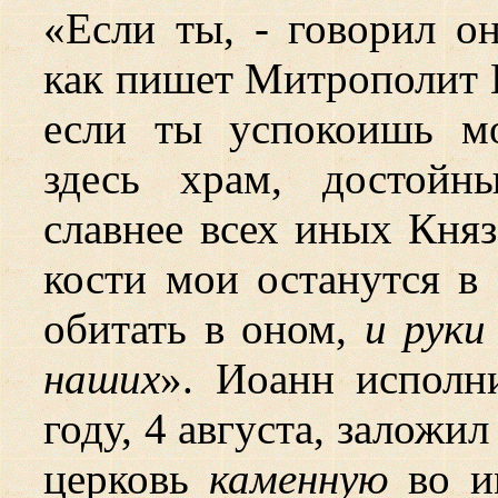
«Если ты, - говорил о
как пишет Митрополит К
если ты успокоишь м
здесь храм, достойн
славнее всех иных Княз
кости мои останутся в 
обитать в оном,
и руки
наших
». Иоанн исполн
году, 4 августа, заложи
церковь
каменную
во и