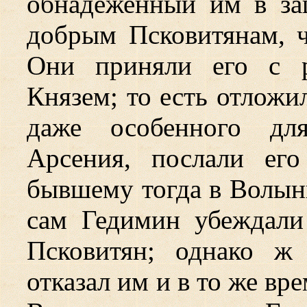
обнадеженный им в за
добрым Псковитянам, ч
Они приняли его с р
Князем; то есть отложи
даже особенного дл
Арсения, послали его
бывшему тогда в Волын
сам Гедимин убеждали
Псковитян; однако ж
отказал им и в то же вр