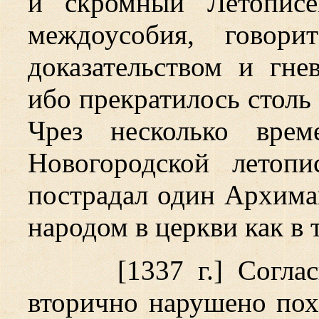
и скромный Летописе
междоусобия, говор
доказательством и гне
ибо прекратилось столь 
Чрез несколько врем
Новогородской летоп
пострадал один Архима
народом в церкви как в 
[1337 г.] Согл
вторично нарушено пох