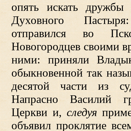
опять искать дружбы
Духовного Пастыря
отправился во Пск
Новогородцев своими вр
ними: приняли Влады
обыкновенной так наз
десятой части из су
Напрасно Василий г
Церкви и,
следуя
приме
объявил проклятие все