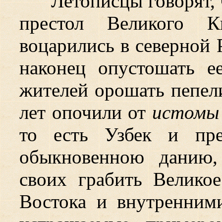
Летописцы говорят,
престол Великого 
воцарились в северной 
наконец опустошать 
жителей орошать пепел
лет опочили от
истомы
то есть Узбек и пре
обыкновенною данию,
своих грабить Велико
Востока и внутренним