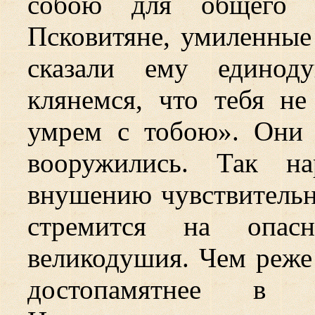
собою для общего с
Псковитяне, умиленные
сказали ему единод
клянемся, что тебя н
умрем с тобою». Они 
вооружились. Так на
внушению чувствительно
стремится на опасн
великодушия. Чем реже
достопамятнее в 