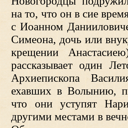
Новогородцы подружил
на то, что он в сие вре
с Иоанном Данииловиче
Симеона, дочь или внук
крещении Анастасиею
рассказывает один Лет
Архиепископа Васили
ехавших в Волынию, п
что они уступят Нари
другими местами в вечн