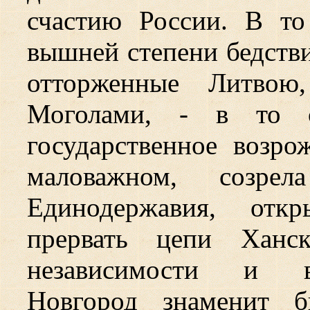
счастию России. В то
вышней степени бедстви
отторженные Литвою,
Моголами, - в то с
государственное возро
маловажном, созрел
Единодержавия, откр
прервать цепи Ханск
независимости и ве
Новгород знаменит 