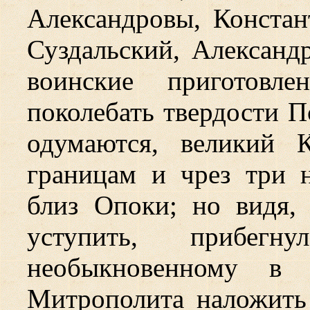
Александровы, Констан
Суздальский, Александ
воинские приготовл
поколебать твердости П
одумаются, великий 
границам и чрез три 
близ Опоки; но видя,
уступить, прибег
необыкновенному в 
Митрополита наложить