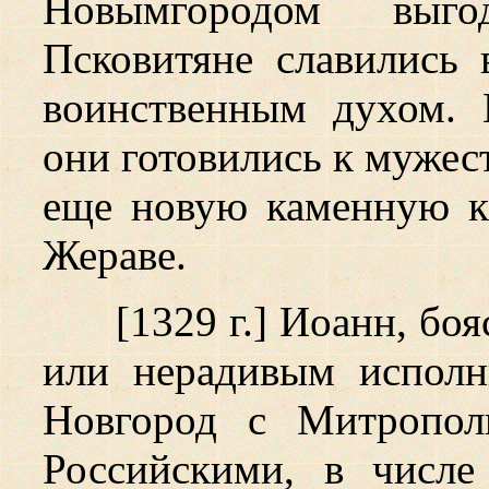
Новымгородом выго
Псковитяне славились 
воинственным духом.
они готовились к мужес
еще новую каменную кр
Жераве.
[1329 г.] Иоанн, бо
или нерадивым исполн
Новгород с Митропол
Российскими, в числе