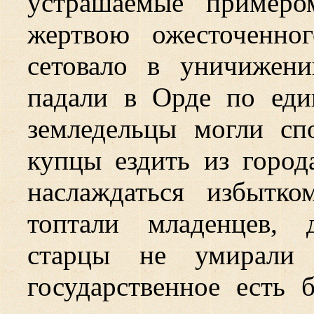
устрашаемые примеро
жертвою ожесточенно
сетовало в уничижен
падали в Орде по ед
земледельцы могли сп
купцы ездить из город
наслаждаться избытк
топтали младенцев, 
старцы не умирали 
государственное есть 