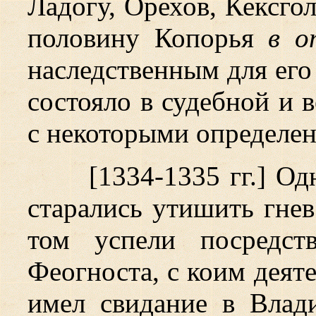
Ладогу, Орехов, Кексго
половину Копорья
в о
наследственным для его
состояло в судебной и 
с некоторыми определе
[1334-1335 гг.] О
старались утишить гнев
том успели посредст
Феогноста, с коим дея
имел свидание в Влади