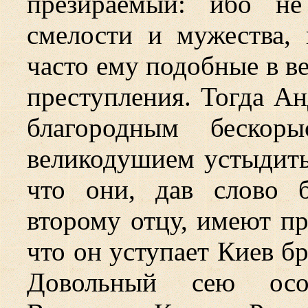
презираемый: ибо не
смелости и мужества, 
часто ему подобные в в
преступления. Тогда Ан
благородным беско
великодушием устыдить
что они, дав слово 
второму отцу, имеют
пр
что он уступает Киев б
Довольный сею особ