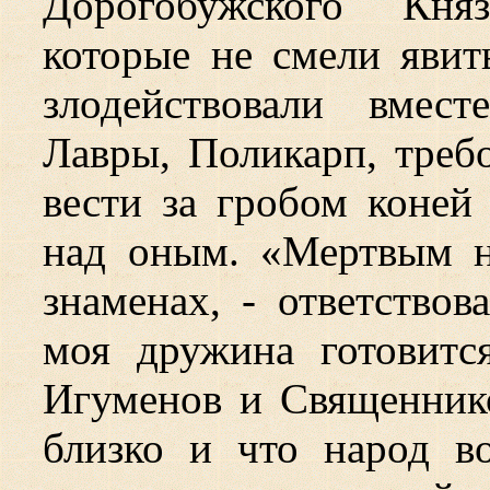
Дорогобужского Княз
которые не смели явит
злодействовали вмес
Лавры, Поликарп, треб
вести за гробом коней
над оным. «Мертвым н
знаменах, - ответствов
моя дружина готовитс
Игуменов и Священнико
близко и что народ в