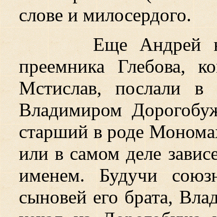
слове и милосердого.
Еще Андрей н
преемника Глебова, к
Мстислав, послали в
Владимиром Дорогобуж
старший в роде Мономах
или в самом деле зависе
именем. Будучи союз
сыновей его брата, Влад