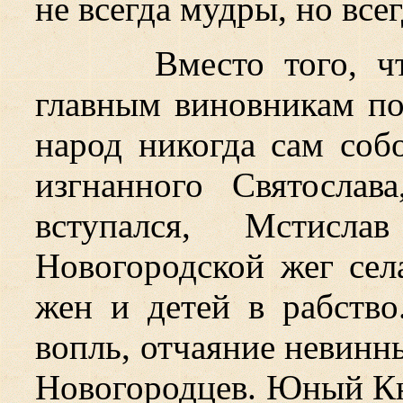
не всегда мудры, но все
Вместо того, ч
главным виновникам по
народ никогда сам соб
изгнанного Святослав
вступался, Мстисл
Новогородской жег села
жен и детей в рабство
вопль, отчаяние невинн
Новогородцев. Юный Кн