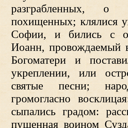
разграбленных, о 
похищенных; клялися ум
Софии, и бились с о
Иоанн, провождаемый 
Богоматери и постав
укреплении, или ост
святые песни; нар
громогласно восклица
сыпались градом: расс
пущенная воином Сузда