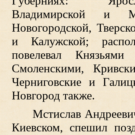
Губерниях: Яросл
Владимирской и М
Новогородской, Тверск
и Калужской; распол
повелевал Князьями 
Смоленскими, Кривск
Черниговские и Галиц
Новгород также.
Мстислав Андреевич
Киевском, спешил поз