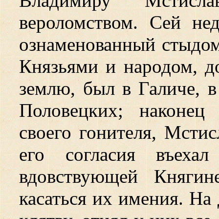
Владимиру Мстисла
вероломством. Сей не
ознаменованный стыдом
Князьями и народом, до
землю, был в Галиче, в
Половецких; наконец
своего гонителя, Мсти
его согласия въеха
вдовствующей Княги
касаться их имения. На