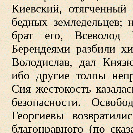
Киевский, отягченный
бедных земледельцев;
брат его, Всеволод 
Берендеями разбили х
Володислав, дал Княз
ибо другие толпы неп
Сия жестокость казала
безопасности. Освоб
Георгиевы возвратили
благонравного (по сказ