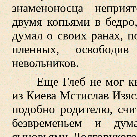
знаменоносца неприя
двумя копьями в бедро,
думал о своих ранах, п
пленных, освободив
невольников.
Еще Глеб не мог к
из Киева Мстислав Изяс
подобно родителю, счи
безвременьем и дум
сыновьями Долгорукого,