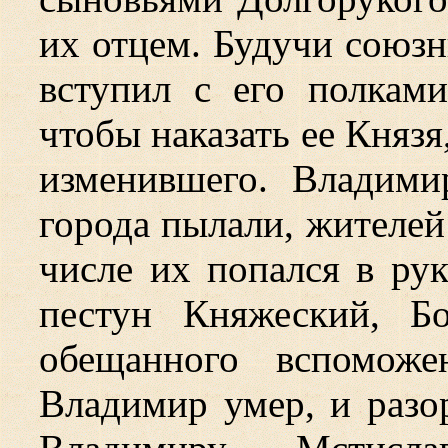
их отцем. Будучи союзн
вступил с его полкам
чтобы наказать ее Княз
изменившего. Владими
города пылали, жителей
числе их попался в ру
пестун Княжеский, Б
обещанного вспоможе
Владимир умер, и разор