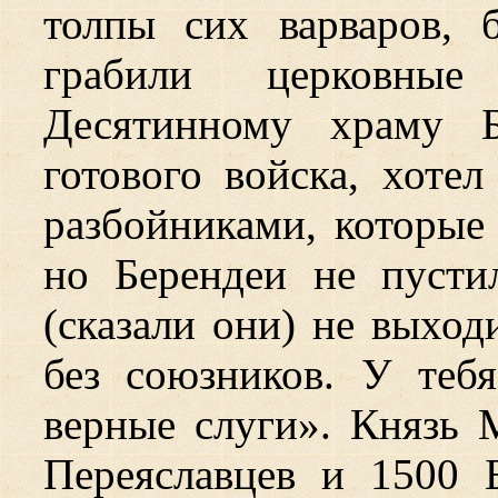
толпы сих варваров,
грабили церковны
Десятинному храму Б
готового войска, хоте
разбойниками, которы
но Берендеи не пусти
(сказали они) не выход
без союзников. У теб
верные слуги». Князь 
Переяславцев и 1500 Б