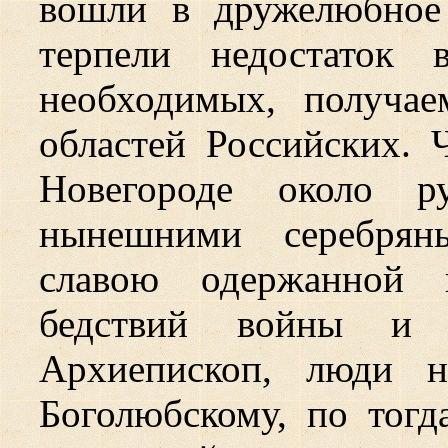
вошли в дружелюбное
терпели недостаток
необходимых, получа
областей Российских. 
Новегороде около р
нынешними серебрян
славою одержанной 
бедствий войны и 
Архиепископ, люди н
Боголюбскому, по тог