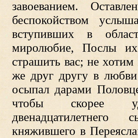
завоеванием. Оставл
беспокойством услыш
вступивших в област
миролюбие, Послы их
страшить вас; не хотим
же друг другу в любви
осыпал дарами Половце
чтобы скорее у
двенадцатилетнего 
княжившего в Переяслав