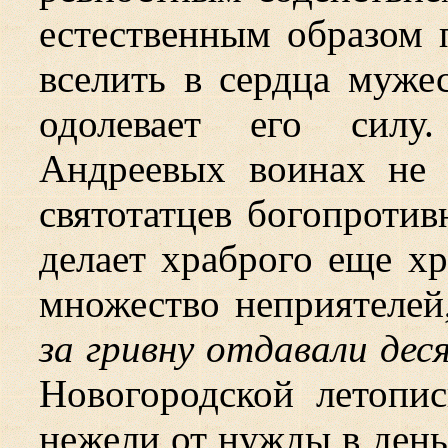
естественным образом п
вселить в сердца мужес
одолевает его силу
Андреевых воинах не 
святотатцев богопротив
делает храброго еще хр
множество неприятелей,
за гривну отдавали дес
Новогородской летопис
нежели от нужды в день