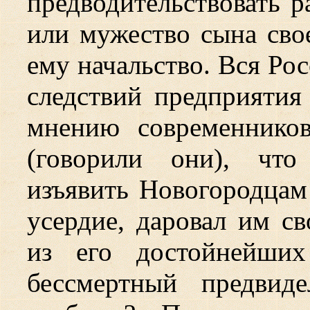
предводительствовать р
или мужество сына свое
ему начальство. Вся Ро
следствий предприятия 
мнению современников
(говорили они), что
изъявить Новогородцам
усердие, даровал им с
из его достойнейших
бессмертный предвид