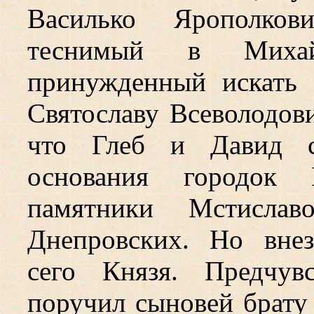
Василько Ярополков
теснимый в Миха
принужденный искать 
Святославу Всеволодови
что Глеб и Давид с
основания городок 
памятники Мстислав
Днепровских. Но внез
сего Князя. Предчув
поручил сыновей брату 