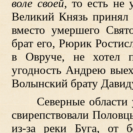
воле своей
, то есть не
Великий Князь принял 
вместо умершего Свят
брат его, Рюрик Ростис
в Овруче, не хотел 
угодность Андрею выеха
Волынский брату Давид
Северные области 
свирепствовали Половцы
из-за реки Буга, от 