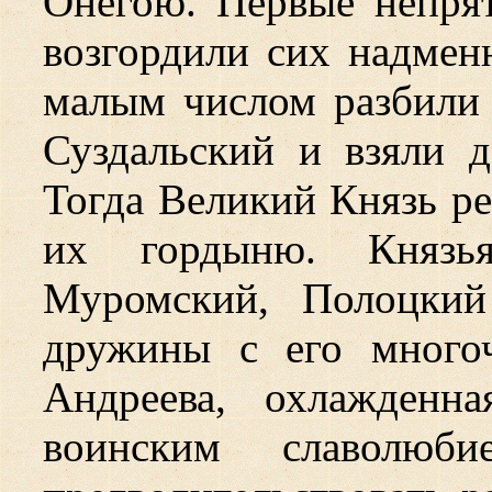
Онегою. Первые непрят
возгордили сих надмен
малым числом разбили 
Суздальский и взяли д
Тогда Великий Князь р
их гордыню. Князья
Муромский, Полоцкий
дружины с его много
Андреева, охлажденн
воинским славолю