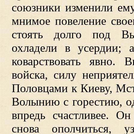
союзники изменили ему
мнимое повеление свое
стоять долго под Вы
охладели в усердии; 
коварствовать явно. 
войска, силу неприяте
Половцами к Киеву, Мст
Волынию с горестию, о
впредь счастливее. Он
снова ополчиться, у