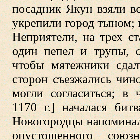
посадник Якун взяли в
укрепили город тыном;
Неприятели, на трех ст
один пепел и трупы, о
чтобы мятежники сдал
сторон съезжались чин
могли согласиться; в 
1170 г.] началася битв
Новогородцы напоминали
опустошенного союз