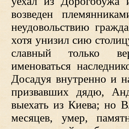
уехал из Дорогобужа 
возведен племянника
неудовольствию гражда
хотя унизил сию столицу
славный только ве
именоваться наследник
Досадуя внутренно и н
призвавших дядю, Ан
выехать из Киева; но 
месяцев, умер, памя