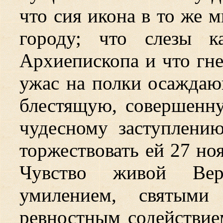
что сия икона в то же 
городу; что слезы к
Архиепископа и что гн
ужас на полки осажда
блестящую, совершенн
чудесному заступлени
торжествовать ей 27 но
Чувство живой Вер
умилением, святыми
ревностным содействие