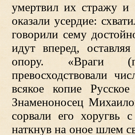
умертвил их стражу и 
оказали усердие: схват
говорили сему достойн
идут вперед, оставля
опору. «Враги (
превосходствовали чи
всякое копие Русское
Знаменоносец Михаилов
сорвали его хоругвь с
наткнув на оное шлем св