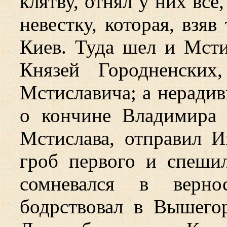
клятву, отнял у них все
невестку, которая, взяв
Киев. Туда шел и Мст
Князей Городненских
Мстиславича; а нерадив
о кончине Владимира
Мстислава, отправил И
гроб первого и спешил
сомневался в верн
бодрствовал в Вышего