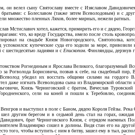
ком, он велел сыну Святославу вместе с Изяславом Давидович
 братьями: с Болеславом (также зятем Всеволодовым) и с дру
вели множество пленных Ляхов, более мирных, нежели ратных.
ав Мстиславич хотел, кажется, примирить его и с дядею, Георг
 врагами: что, ко вреду Государства, имело после столь кровопр
ировал на свадьбе Князя Новогородского, Святополка, кото
 успокоился: купеческие суда его ходили за море, привозил
й с шестидесятью ладиями и с
Епископом
. Финляндцы, дерзнув 
томством Рогнединым и Ярослава Великого, благоразумный Все
за Рогволода Борисовича, позвав к себе, на свадебный пир, В
 Всеволод убедил их восстать общими силами на гордого В
хотел даже изгнать Всеволодова сына из Владимирской области
ьговичи, Князь Черниговский с братом, Вячеслав Туровский
Городненского, сели на коней и пошли к Теребовлю, соедин
Венгров и выступил в поле с Баном, дядею Короля Гейзы. Река С
 шел другим берегом и в седьмой день стал на горах, ожидая 
 Давидович, брат Черниговского Князя, с отрядом наемных П
приятелем Владимирко сошел
в долины. Видя стан его на другой
сто того, чтобы вступить с ним в битву, зашел ему в тыл, расп