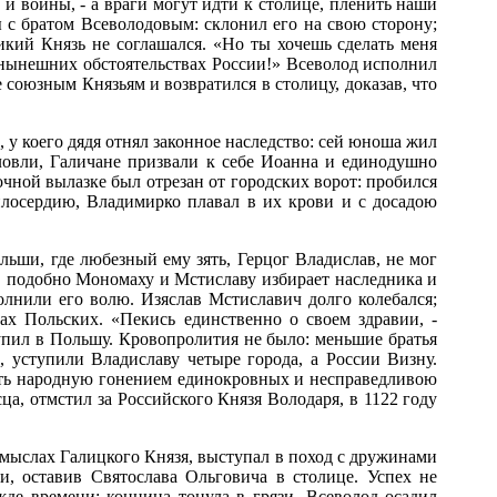
и воины, - а враги могут идти к столице, пленить наши
 с братом Всеволодовым: склонил его на свою сторону;
икий Князь не соглашался. «Но ты хочешь сделать меня
в нынешних обстоятельствах России!» Всеволод исполнил
е союзным Князьям и возвратился в столицу, доказав, что
м
, у коего дядя отнял законное наследство: сей юноша жил
ловли, Галичане призвали к себе Иоанна и единодушно
ной вылазке был отрезан от городских ворот: пробился
милосердию, Владимирко плавал в их крови и с досадою
ьши, где любезный ему зять, Герцог Владислав, не мог
у, подобно Мономаху и Мстиславу избирает наследника и
олнили его волю. Изяслав Мстиславич долго колебался;
ах Польских. «Пекись единственно о своем здравии, -
тупил в Польшу. Кровопролития не было: меньшие братья
, уступили Владиславу четыре города, а России Визну.
исть народную гонением единокровных
и несправедливою
ца, отмстил за Российского Князя Володаря, в 1122 году
замыслах Галицкого Князя, выступал в поход с дружинами
, оставив Святослава Ольговича в столице. Успех не
жде времени; конница тонула в грязи. Всеволод осадил