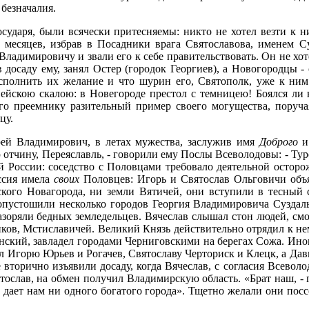
безначалия.
ударя, были всячески притесняемы: никто не хотел везти к н
ь месяцев, избрав в Посадники врага Святославова, именем 
Владимировичу и звали его к себе правительствовать. Он не хот
 досаду ему, занял Остер (городок Георгиев), а Новогородцы -
исполнить их желание и что шурин его, Святополк, уже к ни
йскою скалою: в Новегороде престол с темницею! Боялся ли на
его преемнику разительный пример своего могущества, поруч
цу.
рей Владимирович, в летах мужества, заслужив имя
Доброго
и 
 отчину, Переяславль, - говорили ему Послы Всеволодовы: - Ту
й России: соседство с Половцами требовало деятельной осто
оссия имела
своих
Половцев: Игорь и Святослав Ольговичи объя
ского Новагорода, ни земли Вятичей, они вступили в тесный
пустошили несколько городов Георгия Владимировича Суздальск
разоряли бедных земледельцев. Вячеслав слышал стон людей, см
ков, Мстиславичей. Великий Князь действительно отрядил к н
нский, завладел городами Черниговскими на берегах Сожа. Ино
л Игорю Юрьев и Рогачев, Святославу Черториск и Клецк, а Да
 вторично изъявили досаду, когда Вячеслав, с согласия Всеволо
тослав, на обмен получил Владимирскую область. «Брат наш, - 
дает нам ни одного богатого города». Тщетно желали они пос