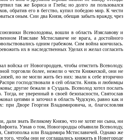
твил так же Бориса и Глеба; но долго ли пользовался
в, обратив его в бегство, купил победою мир. К чести
ваться оным. Сии два Князя, обещав забыть вражду, чрез
 союзники Всеволодовы,
вошли в область Изяславову и
венном Изяславе Мстиславиче не врага, а достойного
довольствовались одним грабежом. Сим война кончилась.
ревожить их в наследственных Уделах и желал согласить
вал войска от Новогородцев, чтобы отмстить Всеволоду.
рной торговли более, нежели о чести Княжеской, они не
язей, но не могли жить без них: звали к себе вторично
 Распри господствовали в сей области. Князь и любимцы
ковы; другие бежали в Суздаль. Всеволод хотел послать
. Тогда, не уверенный в своей безопасности, Святослав
ковал цепями и заточил в область Чудскую, равно как и
х: при Дворе Георгия Владимировича, и, благословляя
, дали знать Великому Князю, что не хотят ни сына, ни
ифонта. Узнав о том, Новогородцы объявили Всеволоду,
и, Святополка или Владимира Мстиславичей. Однако же
ля того, чтобы они не соглашались княжить в Новегороде