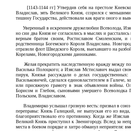
[1143-1144 гг] Утвердив себя на престоле Киевс
Владислав, зять Великого Князя, ссорился с меньшими
тишину Государства, действовали как враги оного и вы
Уверенный в искреннем дружелюбии Всеволода, Изясл
но сии два Князя не согласились в мыслях и расстались
верным братом своим, Ростиславом Смоленским, и п
родственница Богемского Короля Владислава. Новгород
отразили флот Шведского Короля, выехавшего на разбо
Корелами, Новогородскими данниками.
Желая прекратить наследственную вражду между по
Василька Полоцкого; а Изяслав Мстиславич выдал свою 
пируя, Князья рассуждали о делах государственных:
Васильковичей, сделался единовластителем в Галиче, 
или присяжную грамоту в знак объявления войны. Ол
Борисом и Глебом, сыновьями умершего Всеволодка 
Польским, Владиславом.
Владимирко услышал грозную весть: призвал в союз 
переправы: Князь Галицкий, не выпуская его из вида,
благоприятствовало его противнику. Когда же Изяслав
Великий Князь приступил к Звенигороду. Вслед за не
места в боевом порядке и хитро обманул неприятеля: вме