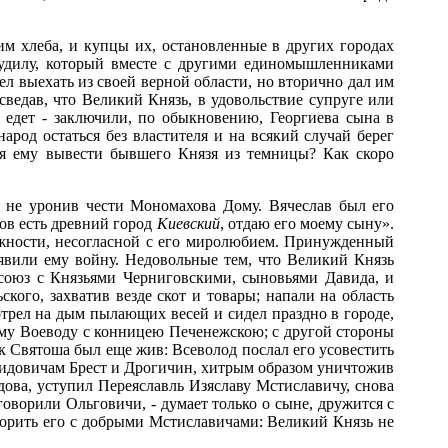
им хлеба, и купцы их, остановленные в других городах
Судилу, который вместе с другими единомышленниками
ел выехать из своей верной области, но вторично дал им
 сведав, что Великий Князь, в удовольствие супруге или
м едет - заключили, по обыкновению, Георгиева сына в
род остаться без властителя и на всякий случай берег
ая ему вывести бывшего Князя из темницы? Как скоро
не уронив чести Мономахова Дому. Вячеслав был его
ров есть древний город
Киевский
, отдаю его моему сыну».
рожности, несогласной с его миролюбием. Принужденный
вили ему войну. Недовольные тем, что Великий Князь
 союз с Князьями Черниговскими, сыновьями Давида, и
ого, захватив везде скот и товары; напали на область
отрел на дым пылающих весей и сидел праздно в городе,
ему Воеводу с конницею Печенежскою; с другой стороны
к Святоша был еще жив: Всеволод послал его усовестить
видовичам Брест и Дрогичин, хитрым образом уничтожив
дова, уступил Переяславль Изяславу Мстиславичу, снова
говорили Ольговичи, - думает только о сыне, дружится с
сорить его
с добрыми Мстиславичами: Великий Князь не