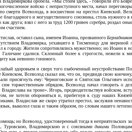
 Владимиркова оробела. «Мы стоим здесь, - говорили его Бояре 
ногочисленное войско с неприступного места, начал переговоры
 по смерти Всеволода, в восшествии на престол Киевский. Вел
 мне благодарного и могущественного союзника, столь нужного 
 как друга; взял с него за труд 1200 гривен
серебра
, роздал оны
ким счастием.
остислав, оставил сына, именем Иоанна, прозванного
Берладнико
тсутствием Владимирка, уехавшего в Тисменицу для звериной 
 к городу. Жители сопротивлялись мужественно; но Иоанн в ноч
. Галичане сдалися. Склонный более к строгости, нежели к 
щиту как невинно гонимого.
лабый здоровьем и сверх того озабоченный неустройствами Пол
це Киевском, Всеволод сказал им, что он, предвидя свою кончин
вали присягнуть ему: Черниговские и Святослав Ольгович исп
сим торжественным обрядом, Всеволод начал говорить о дел
им Владислава на троне». Игорь, предводительствуя войском, вс
ом, не хотели обороняться и, прибегнув к суду наших Князей
нниками. Владислав же скоро утратил престол, заслужив ненав
зык, выколол глаза и таким образом, по словам нашего летопис
о помощь; но Всеволод, удостоверенный тогда в неприятельских 
ою, Туровскою, Владимирскою и с союзными
дикими
Половцами
 Оно шло с трудом неописанным: ибо дожди согнали снег пре