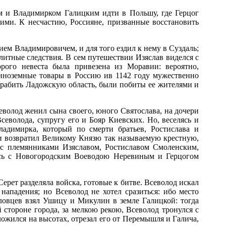
ем и Владимирком Галицким идти в Польшу, где Герцог
гими. К несчастию, Россияне, призванные восстановить
ием Владимировичем, и для того ездил к нему в Суздаль;
олитные следствия. В сем путешествии Изяслав виделся с
рого невеста была привезена из Моравии: вероятно,
и иноземные товары в Россию ив 1142 году мужественно
грабить Ладожскую область, были побиты ее жителями и
волод женил сына своего, юного Святослава, на дочери
севолода, супругу его и Бояр Киевских. Но, веселясь и
ладимирка, который по смерти братьев, Ростислава и
 и возвратил Великому Князю так называемую крестную,
 с племянниками Изяславом, Ростиславом Смоленским,
ясь с Новогородским Воеводою Неревиным и Герцогом
ерет разделяла войска, готовые к битве. Всеволод искал
нападения; но Всеволод не хотел сразиться: ибо место
оловцев взял Ушицу и Микулин в земле Галицкой: тогда
 стороне города, за мелкою рекою, Всеволод тронулся с
оложился на высотах, отрезал его от Перемышля и Галича,