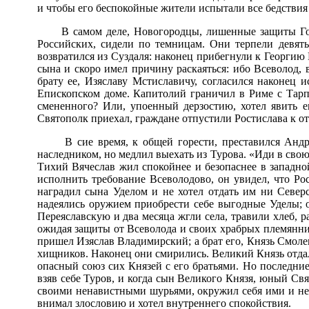
и чтобы его беспокойные жители испытали все бедствия 
В самом деле, Новогородцы, лишенные защиты Гос
Российских, сидели по темницам. Они терпели девят
возвратился из Суздаля: наконец прибегнули к Георгию 
сына и скоро имел причину раскаяться: ибо Всеволод, в
брату ее, Изяславу Мстиславичу, согласился наконец 
Епископском доме. Капитолий граничил в Риме с Тарпе
смененного? Или, упоенный дерзостию, хотел явить 
Святополк приехал, граждане отпустили Ростислава к от
В сие время, к общей горести, преставился Анд
наследником, но медлил выехать из Турова. «Иди в свою
Тихий Вячеслав жил спокойнее и безопаснее в западно
исполнить требование Всеволодово, он увидел, что Р
наградил сына Уделом и не хотел отдать им ни Север
надеялись оружием приобрести себе выгодные Уделы; о
Переяславскую и два месяца жгли села, травили хлеб, 
ожидая защиты от Всеволода и своих храбрых племянни
пришел Изяслав Владимирский; а брат его, Князь Смоле
хищников. Наконец они смирились. Великий Князь отда
опасный союз сих Князей с его братьями. Но последние
взяв себе Туров, и когда сын Великого Князя, юный Свя
своими ненавистными шурьями, окружил себя ими и не 
внимал злословию и хотел внутреннего спокойствия.