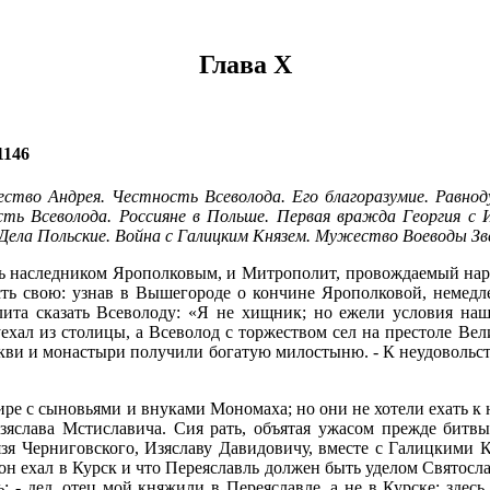
Глава Х
146
ство Андрея. Честность Всеволода. Его благоразумие. Равнод
ть Всеволода. Россияне в Польше. Первая вражда Георгия с И
 Дела Польские. Война с Галицким Князем. Мужество Воеводы Зв
ь наследником Ярополковым, и Митрополит, провождаемый народо
ть свою: узнав в Вышегороде о кончине Ярополковой, немедл
та сказать Всеволоду: «Я не хищник; но ежели условия наш
ехал из столицы, а Всеволод с торжеством сел на престоле Ве
еркви и монастыри получили богатую милостыню. - К неудовольст
е с сыновьями и внуками Мономаха; но они не хотели ехать к н
зяслава Мстиславича. Сия рать, объятая ужасом прежде битв
нязя Черниговского, Изяславу Давидовичу, вместе с Галицкими 
 он ехал в Курск и что Переяславль должен быть уделом Святос
ь: - дед, отец мой княжили в Переяславле, а не в Курске; здес