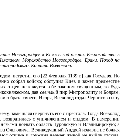
ушие Новогородцев к Княжеской чести. Беспокойства в
зяславом. Мореходство Новогородцев. Браки. Поход на
енигородского. Кончина Всеволода.
м, встретил его [22 Февраля 1139 г.] как Государя. Но
енно собрал войско; обступил Киев и зажег предместие
их отцев не кажутся тебе законом священным, то будь
ликокняжеском, дав
светлый
пир Митрополиту и Боярам;
вию брата своего, Игоря, Всеволод отдал Чернигов сыну
ему, замышляя свергнуть его с престола. Тогда Всеволод
ы, возвратилась с уничижением и стыдом. В намерении
Князьями воевать область Туровскую и Владимирскую; а
лава Ольговича. Великодушный Андрей издавна не боялся
ь моя отчина и дружина верная: живой не выйду отсюда.