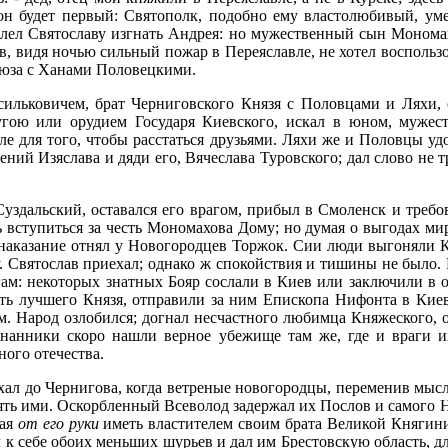
н будет первый: Святополк, подобно ему властолюбивый, умер
елел Святославу изгнать Андрея: но мужественный сын Мономахо
ов, видя ночью сильный пожар в Переяславле, не хотел воспользо
оюза с Ханами Половецкими.
ильковичем, брат Черниговского Князя с Половцами и Ляхи,
гою или орудием Государя Киевского, искал в юном, мужест
ле для того, чтобы расстаться друзьями. Ляхи же и Половцы у
ий Изяслава и дяди его, Вячеслава Туровского; дал слово не т
Суздальский, оставался его врагом, прибыл в Смоленск и требо
 вступиться за честь Мономахова Дому; но думая о выгодах ми
 наказание отнял у Новогородцев Торжок. Сии люди выгоняли Кн
у. Святослав приехал; однако ж спокойствия и тишины не было.
ам: некоторых знатных Бояр сослали в Киев или заключили в о
еть лучшего Князя, отправили за ним Епископа Нифонта в Киев
. Народ озлобился; догнал несчастного любимца Княжеского, о
гнанники скоро нашли верное убежище там же, где и враги и
ного отечества.
ал до Чернигова, когда ветреные новогородцы, переменив мысли
ять ими. Оскорбленный Всеволод задержал их Послов и самого Н
лая
от его руки
иметь властителем своим брата Великой Княгин
 к себе обоих меньших шурьев и дал им Брестовскую область, д