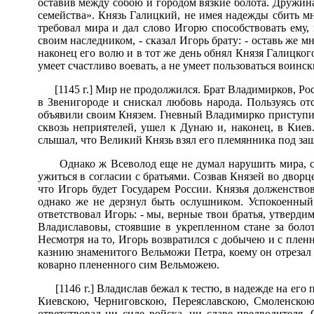
оставив между собою и городом вязкие болота. Дружина
семейства». Князь Галицкий, не имея надежды сбить м
требовал мира и дал слово Игорю способствовать ему,
своим наследником, - сказал Игорь брату: - оставь же
наконец его волю и в тот же день обнял Князя Галицкого
умеет счастливо воевать, а не умеет пользоваться воинс
[1145 г.] Мир не продолжился. Брат Владимирков, Р
в Звенигороде и снискал любовь народа. Пользуясь о
объявили своим Князем. Гневный Владимирко приступил
сквозь неприятелей, ушел к Дунаю и, наконец, в Киев
слышал, что Великий Князь взял его племянника под за
Однако ж Всеволод еще не думал нарушить мира, с
ужиться в согласии с братьями. Созвав Князей во двор
что Игорь будет Государем России. Князья долженство
однако же не дерзнул быть ослушником. Успокоенный 
ответствовал Игорь: - мы, верные твои братья, утверд
Владиславовы, стоявшие в укрепленном стане за болот
Несмотря на то, Игорь возвратился с добычею и с пле
казнию знаменитого Вельможи Петра, коему он отрезал я
коварно плененного сим Вельможею.
[1146 г.] Владислав бежал к тестю, в надежде на ег
Киевскою, Черниговскою, Переяславскою, Смоленск
ответствовал ни силе войска, ни славе предводителя.