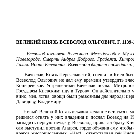
ВЕЛИКИЙ КНЯЗЬ ВСЕВОЛОД ОЛЬГОВИЧ. Г. 1139-1
Всеволод изгоняет Вячеслава. Междоусобия. Муже
Новегороде. Смерть Андрея Доброго. Грабежи. Хитрос
Галич. Иоанн Берладник. Всеволод избирает наследника.
Вячеслав, Князь Переяславский, спешил в Киев быт
Всеволод Ольгович не дал ему времени утвердить влас
Копыревское. Устрашенный Вячеслав послал Митрополи
Государем Киевским: иду в Туров». Он действительно у
вино, мед, яства, овощи были развозимы для народа; ц
Давидову, Владимиру.
Новый Великий Князь изъявил желание остаться в мир
решился отнять у них владения и послал Воевод на И
загладить первую неудачу, Всеволод приказал брату К
сам выступил против Андрея, гордо объявив ему, чтобы
врагов многочисленных. «Нет! - ответствовал сей Княз