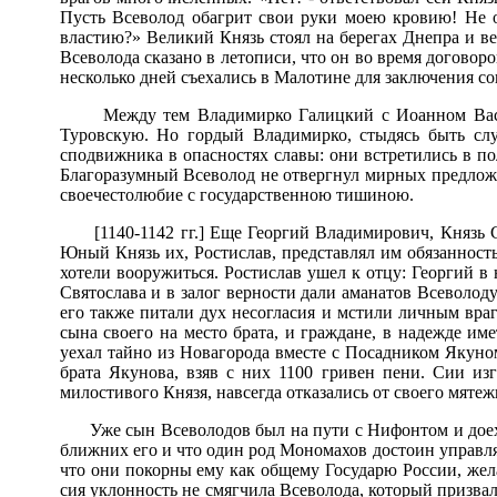
Пусть Всеволод обагрит свои руки моею кровию! Не о
властию?» Великий Князь стоял на берегах Днепра и в
Всеволода сказано в летописи, что он во время договор
несколько дней съехались в Малотине для заключения с
Между тем Владимирко Галицкий с Иоанном Вас
Туровскую. Но гордый Владимирко, стыдясь быть слу
сподвижника в опасностях славы: они встретились в по
Благоразумный Всеволод не отвергнул мирных предложен
своечестолюбие с государственною тишиною.
[1140-1142 гг.] Еще Георгий Владимирович, Князь 
Юный Князь их, Ростислав, представлял им обязанность
хотели вооружиться. Ростислав ушел к отцу: Георгий в
Святослава и в залог верности дали аманатов Всеволод
его также питали дух несогласия и мстили личным враг
сына своего на место брата, и граждане, в надежде им
уехал тайно из Новагорода вместе с Посадником Якуном
брата Якунова, взяв с них 1100 гривен пени. Сии из
милостивого Князя, навсегда отказались от своего мятеж
Уже сын Всеволодов был на пути с Нифонтом и доех
ближних его и что один род Мономахов достоин управл
что они покорны ему как общему Государю России, же
сия уклонность не смягчила Всеволода, который призвал