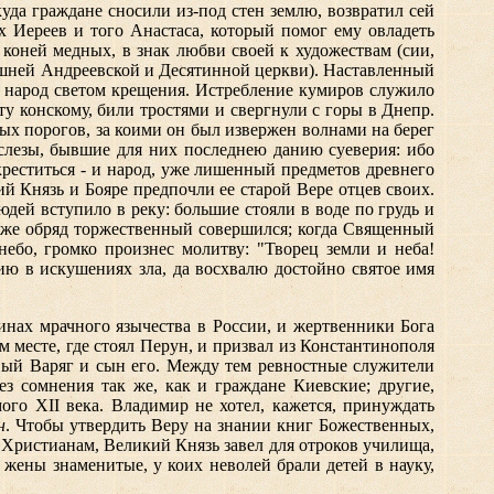
куда граждане сносили из-под стен землю, возвратил сей
х Иереев и того Анастаса, который помог ему овладеть
 коней медных, в знак любви своей к художествам (сии,
ешней Андреевской и Десятинной церкви). Наставленный
 народ светом крещения. Истребление кумиров служило
у конскому, били тростями и свергнули с горы в Днепр.
ых порогов, за коими он был извержен волнами на берег
слезы, бывшие для них последнею данию суеверия: ибо
креститься - и народ, уже лишенный предметов древнего
й Князь и Бояре предпочли ее старой Вере отцев своих.
юдей вступило в реку:
большие стояли в воде по грудь и
а же обряд торжественный совершился; когда Священный
небо, громко произнес молитву: "Творец земли и неба!
ию в искушениях зла, да восхвалю достойно святое имя
инах мрачного язычества в России, и жертвенники Бога
 месте, где стоял Перун, и призвал из Константинополя
ивый Варяг и сын его. Между тем ревностные служители
ез сомнения так же, как и граждане Киевские; другие,
ого XII века. Владимир не хотел, кажется, принуждать
н
. Чтобы утвердить Веру на знании книг Божественных,
Христианам, Великий Князь завел для отроков училища,
жены знаменитые, у коих неволей брали детей в науку,