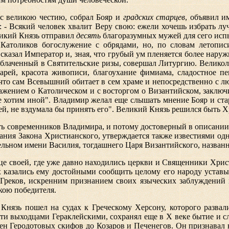
 с великою честию, собрал Бояр и
градских старцев
, объявил и
рцы: - Всякий человек хвалит Веру свою: ежели хочешь избрать 
ликий Князь отправил
десять
благоразумных мужей для сего испы
Католиков богослужение с обрядами, но, по словам летопи
сказал Император и, зная, что грубый ум пленяется более нар
облаченный в Святительские ризы, совершал Литургию. Великол
арей, красота живописи, благоухание фимиама, сладостное п
 что сам Всевышний обитает в сем храме и непосредственно с лю
жением о Католическом и с восторгом о Византийском, заключи
не хотим иной". Владимир желал еще слышать мнение Бояр и старц
дей, не вздумала бы принять его". Великий Князь решился быть 
ть современников Владимира, и потому достоверный в описании
тания Закона Христианского, утверждается также известиями о
тельном имени Василия, тогдашнего Царя Византийского, назван
це своей, где уже давно находились церкви и Священники Хрис
х казались ему достойными сообщить целому его народу устав
Греков, искренним признанием своих языческих заблуждений и
кою победителя.
 Князь пошел на судах к Греческому Херсону, которого разв
ти выходцами Гераклейскими, сохранял еще в Х веке бытие и с
мен Геродотовых скифов до Козаров и Печенегов. Он признавал 