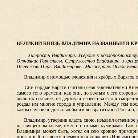
ВЕЛИКИЙ КНЯЗЬ ВЛАДИМИР, НАЗВАННЫЙ В КРЕ
Хитрость Владимира. Усердие к идолопоклонству.
Отчаяние Гориславы. Супружество Владимира и крещени
Печенегов. Пиры Владимировы. Милосердие. Осада Белаг
Владимир с помощью злодеяния и храбрых Варягов ов
Сии гордые Варяги считали себя завоевателями Киев
самого того времени, как они, по взятым с его сторон
было их сильнее, не дерзнули взбунтоваться и смирен
роздал им многие города в управление. Между тем пос
каком случае не дозволял бы им возвратиться в Россию,
Владимир, утвердив власть свою, изъявил отменное 
на священном холме, вместе с иными кумирами. Там, г
Владимира; может быть, хотел он сею кровию примирить
посланный от своего племянника управлять Новымгород