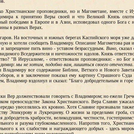
ов.
ко Христианские проповедники, но и Магометане, вместе с И
димира к принятию Веры своей и что Великий Князь охотн
вный победами в Европе и в Азии, исповедовал одного Бога с 
тины в разных Верах.
аров. На восточных и южных берегах Каспийского моря уже да
ную и хотели сообщить Владимиру. Описание Магометова рая 
 и запрещение пить вино - уставом безрассудным.
Вино,
сказал 
видимого Вседержителя и ничтожности идолов. Князь ответств
ство? "В Иерусалиме, - ответствовали проповедники: - но Бог
адимир:
мы не хотим, подобно вам, лишиться своего отечества
л Владимиру все содержание Библии, Ветхого и Нового Завета:
Соборов, и в заключение показал ему картину Страшного Суда
, Владимир вздохнул и сказал: "Благо добродетельным и гор
ики Вер долженствовали говорить с Владимиром; но ежели Греч
иком превосходстве Закона Христианского. Вера Славян ужаса
нередко увеселялись их кровию. Хотя Славяне признавали также
тву Эпикурову и Лукрециеву. О жизни за пределами гроба, с
 добродетель храбрости, великодушия, честности, гостеприимст
ельного и разума глубокомысленного. Напротив того, Христиан
льного к их слабостям и награждающего добрых - здесь миром
ым потребностям души человеческой.