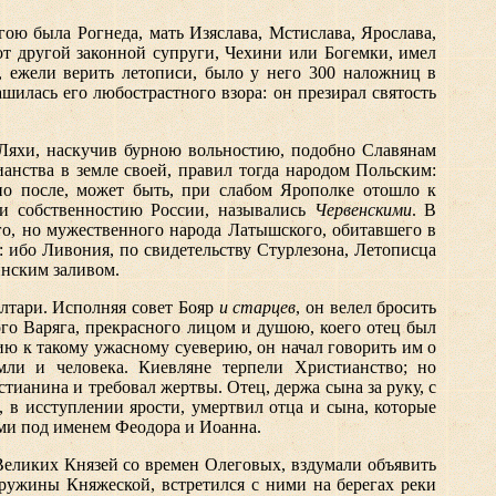
ою была Рогнеда, мать Изяслава, Мстислава, Ярослава,
от другой законной супруги, Чехини или Богемки, имел
о, ежели верить летописи, было у него 300 наложниц в
шилась его любострастного взора: он презирал святость
Ляхи, наскучив бурною вольностию, подобно Славянам
анства в земле своей, правил тогда народом Польским:
 но после, может быть, при слабом Ярополке отошло к
чи собственностию России, назывались
Червенскими
. В
го, но мужественного народа Латышского, обитавшего в
 ибо Ливония, по свидетельству Стурлезона, Летописца
инским заливом.
лтари. Исполняя совет Бояр
и старцев
, он велел бросить
го Варяга, прекрасного лицом и душою, коего отец был
ю к такому ужасному суеверию, он начал говорить им о
мли и человека. Киевляне терпели Христианство; но
ианина и требовал жертвы. Отец, держа сына за руку, с
, в исступлении ярости, умертвил отца и сына, которые
ми под именем Феодора и Иоанна.
Великих Князей со времен Олеговых, вздумали объявить
дружины Княжеской, встретился с ними на берегах реки