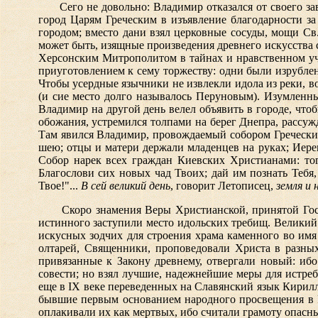
Сего не довольно: Владимир отказался от своего за
город Царям Греческим в изъявление благодарности за
городом; вместо дани взял церковные сосуды, мощи Св.
может быть, изящные произведения древнего искусства
Херсонским Митрополитом в тайнах и нравственном уч
приуготовлением к сему торжеству: одни были изрублен
Чтобы усердные язычники не извлекли идола из реки, в
(и сие место долго называлось Перуновым). Изумленн
Владимир на другой день велел объявить в городе, что
обожания, устремился толпами на берег Днепра, рассуж
Там явился Владимир, провождаемый собором Гречески
шею; отцы и матери держали младенцев на руках; Иере
Собор нарек всех граждан Киевских Христианами: тогд
Благослови сих новых чад Твоих; дай им познать Тебя
Твое!"...
В сей великий день
, говорит Летописец,
земля и 
Скоро знамения Веры Христианской, принятой Госу
истинного заступили место идольских требищ. Великий 
искусных зодчих для строения храма каменного во имя
олтарей, Священники, проповедовали Христа в разных 
привязанные к Закону древнему, отвергали новый: ибо
совести; но взял лучшие, надежнейшие меры для истре
еще в IX веке переведенных на Славянский язык Кирил
бывшие первым основанием народного просвещения в Ро
оплакивали их как мертвых, ибо считали грамоту опасн