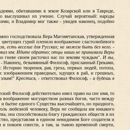
удеями, обитавшими в земле Козарской или в Тавриде,
о выслушивал их учение. Случай вероятный: народы
ними, и Владимир мог также - увидев наконец, подобно
вно господствовала Вера Магометанская, утвержденная
и цветущих гурий пленило воображение сластолюбивого
он,
есть веселие для Русских; не можем быть без него.
-
овал им:
Идите обратно; отцы наши не принимали Веры
 во гневе своем расточил нас по землям чуждым".
И вы,
. - Наконец, безымянный Философ, присланный Греками,
 Историю творения, рая, греха, первых людей, потопа,
 с изображением праведных, идущих в рай, и грешных,
е злым!"
Крестися
, - ответствовал Философ, -
и будешь в
еский Философ действительно имел право на сие имя, то
ла воображение могуществом разных богов, часто между
 и бытие единого Существа высочайшего, но праздного,
толь любезной человеку, Вера не сообщала им никакого
ва, она способствовала благу гражданских обществ в их
ство, представляя в едином невидимом Боге создателя и
 и покоем совести, а там, за тьмою временной смерти,