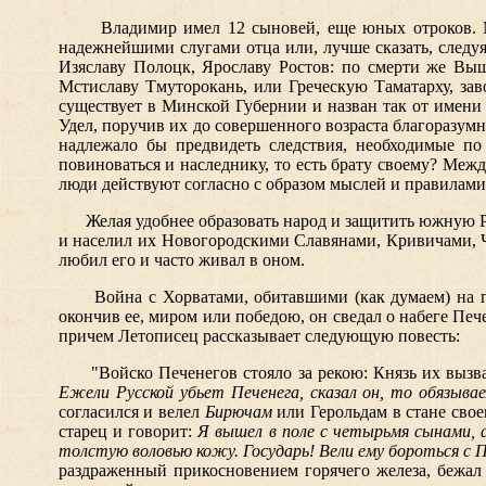
Владимир имел 12 сыновей, еще юных отроков. М
надежнейшими слугами отца или, лучше сказать, следу
Изяславу Полоцк, Ярославу Ростов: по смерти же Вы
Мстиславу Тмуторокань, или Греческую Таматарху, зав
существует в Минской Губернии и назван так от имени
Удел, поручив их до совершенного возраста благоразумн
надлежало бы предвидеть следствия,
необходимые по 
повиноваться и наследнику, то есть брату своему? Меж
люди действуют согласно с образом мыслей и правилами 
Желая удобнее образовать народ и защитить южную Р
и населил их Новогородскими Славянами, Кривичами, Ч
любил его и часто живал в оном.
Война с Хорватами, обитавшими (как думаем) на 
окончив ее, миром или победою, он сведал о набеге Печ
причем Летописец рассказывает следующую повесть:
"Войско Печенегов стояло за рекою: Князь их выз
Ежели Русской убьет Печенега, сказал он, то обязыв
согласился и велел
Бирючам
или Герольдам в стане свое
старец и говорит:
Я вышел в поле с четырьмя сынами, а
толстую воловью кожу. Государь! Вели ему бороться с 
раздраженный прикосновением горячего железа, бежал 