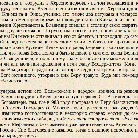
воевания и, соорудив в Херсоне церковь - на том возвышении, 
 руку сестры их. Вместо пленников он вывел из Херсона одни
 Климента и Фива, ученика его, также два истукана и четырех
 стояли в Несторово время на площади старого Киева, близ нын
ении Христианства, Владимир спешил в столицу свою озарить
ы, другие сожжены. Перуна, главного из них, привязали к хвост
оины Княжеские отталкивали его от берегов и проводили до сам
ый народ не смел защитить своих мнимых богов, но проливал 
бы все люди Русские, Вельможи и рабы, бедные и богатые шли 
дая, что новая Вера должна быть мудрою и святою, когда Велики
х Священников, и по данному знаку бесчисленное множество л
и читали молитвы крещения и пели славу Вседержителя. Когд
а Владимир, в радости и восторге сердца устремив взор на 
, Бога истинного, утверди в них Веру правую. Будь мне помощ
небо ликовали
.
дарем, детьми его, Вельможами и народом, явились на развал
Князь соорудил в Киеве деревянную церковь Св. Василия на том
 Богоматери, там, где в 983 году пострадал за Веру благочест
областях Государства. Многие люди крестились, рассуждая б
 язычество господствовало в некоторых странах России до сам
бления языческих заблуждений:
он старался просветить Россия
лом и Мефодием и без сомнения уже давно известных Киевским 
ссии. Сие благодеяние казалось тогда страшною новостию, и 
ым чародейством.