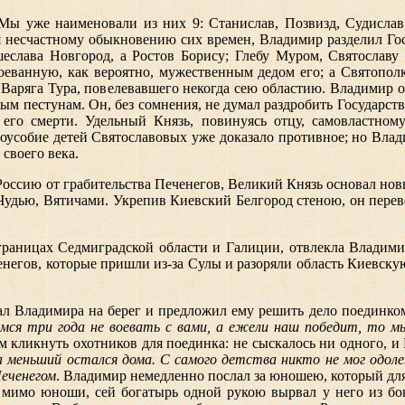
ы уже наименовали из них 9: Станислав, Позвизд, Судислав р
я несчастному обыкновению сих времен, Владимир разделил Гос
шеслава Новгород, а Ростов Борису; Глебу Муром, Святослав
оеванную, как вероятно, мужественным дедом его; а Святопо
 Варяга Тура, повелевавшего некогда сею областию. Владимир 
ым пестунам. Он, без сомнения, не думал раздробить Государст
его смерти. Удельный Князь, повинуясь отцу, самовластному
доусобие детей Святославовых уже доказало противное; но Вла
своего века.
оссию от грабительства Печенегов, Великий Князь основал новы
удью, Вятичами. Укрепив Киевский Белгород стеною, он переве
границах Седмиградской области и Галиции, отвлекла Владими
енегов, которые пришли из-за Сулы и разоряли область Киевску
вал Владимира на берег и предложил ему решить дело поединко
аемся три года не воевать с вами, а ежели наш победит, то
м кликнуть охотников для поединка: не сыскалось ни одного, и
 меньший остался дома. С самого детства никто не мог одолет
Печенегом
. Владимир немедленно послал за юношею, который для 
мимо юноши, сей богатырь одной рукою вырвал у него из бок