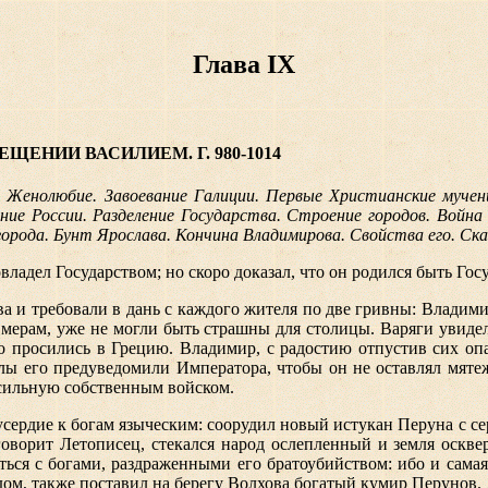
Глава IX
ЩЕНИИ ВАСИЛИЕМ. Г. 980-1014
 Женолюбие. Завоевание Галиции. Первые Христианские мучени
е России. Разделение Государства. Строение городов. Война
орода. Бунт Ярослава. Кончина Владимирова. Свойства его. Ска
ладел Государством; но скоро доказал, что он родился быть Гос
а и требовали в дань с каждого жителя по две гривны: Владими
ы мерам, уже не могли быть страшны для столицы. Варяги увидел
но просились в Грецию. Владимир, с радостию отпустив сих о
лы его предуведомили Императора, чтобы он не оставлял мятеж
 сильную собственным войском.
усердие к богам языческим: соорудил новый истукан Перуна с с
оворит Летописец, стекался народ ослепленный и земля оскве
ся с богами, раздраженными его братоубийством: ибо и самая 
ом, также поставил на берегу Волхова богатый кумир Перунов.