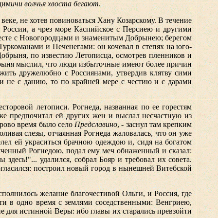
дим
ичи волчья хвоста бегают
.
 веке, не хотев повиноваться Хану Козарскому. В течение
м России, а чрез море Каспийское с Персиею и другими
месте с Новогородцами и знаменитым Добрынею; берегом
Туркоманами и Печенегами: он кочевал в степях на юго-
Добрыня, по известию Летописца, осмотрев пленников и
рыня мыслил, что люди избыточные имеют более причин
 жить дружелюбно с Россиянами, утвердив клятву сими
ли не с данию, то по крайней мере с честию и с дарами
торовой летописи. Рогнеда, названная по ее горестям
уже предпочитал ей других жен и выслал несчастную из
орово время было село
Предславино
, - заснул там крепким
ливая слезы, отчаянная Рогнеда жаловалась, что он уже
лел ей украситься брачною одеждою и, сидя на богатом
аученный Рогнедою, подал ему меч обнаженный и сказал:
здесь!"... удалился, собрал Бояр и требовал их совета.
согласился: построил новый город в нынешней Витебской
сполнилось желание благочестивой Ольги, и Россия, где
чти в одно время с землями соседственными: Венгриею,
ие
для истинной Веры: ибо главы их старались превзойти