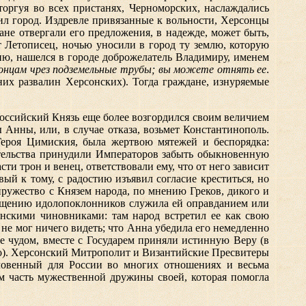
торгуя во всех пристанях, Черноморских, наслаждались
жил город. Издревле привязанные к вольности, Херсонцы
ане отвергали его предложения, в надежде, может быть,
т Летописец, ночью уносили в город ту землю, которую
ию, нашелся в городе доброжелатель Владимиру, именем
рсонцам чрез подземельные трубы; вы можете отнять ее
.
их развалин Херсонских). Тогда граждане, изнуряемые
Российский Князь еще более возгордился своим величием
Анны, или, в случае отказа, возьмет Константинополь.
Героя Цимиския, была жертвою мятежей и беспорядка:
ятельства принудили Императоров забыть обыкновенную
и трон и венец, ответствовали ему, что от него зависит
ый к тому, с радостию изъявил согласие креститься, но
пружество с Князем народа, по мнению Греков, дикого и
ращению идолопоклонников служила ей оправданием или
анскими чиновниками: там народ встретил ее как свою
и не мог ничего видеть; что Анна убедила его немедленно
ые чудом, вместе с Государем приняли истинную Веру (в
его). Херсонский Митрополит и Византийские Пресвитеры
ловенный для России во многих отношениях и весьма
м часть мужественной дружины своей, которая помогла