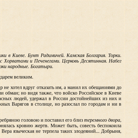
ки в Киеве. Бунт Радимичей. Камская Болгария. Торки.
 с Хорватами и Печенегами. Церковь Десятинная. Набег
зки народные. Богатыри.
ударем великим.
р не хотел вдруг отказать им, а манил их обещаниями до
и обман; но видя также, что войско Российское в Киеве
пасных людей, удержал в России достойнейших из них и
ных Варягов в столице, но разослал по городам и ни в
еребряною головою и поставил его близ
теремного двора
,
рнялась кровию жертв. Может быть, совесть беспокоила
Вера языческая не терпела таких злодеяний... Добрыня,