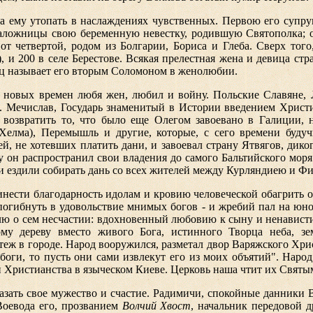
 ему утопать в наслаждениях чувственных. Первою его супруг
 наложницы свою беременную невестку, родившую Святополка; 
от четвертой, родом из Болгарии, Бориса и Глеба. Сверх тог
 и 200 в селе Берестове. Всякая прелестная жена и девица стра
ц называет его вторым Соломоном в женолюбии.
 новых времен любя жен, любил и войну. Польские Славяне, 
 Мечислав, Государь знаменитый в Истории введением Христи
 возвратить то, что было еще Олегом завоевано в Галиции,
Хелма), Перемышль и другие, которые, с сего времени буду
й, не хотевших платить дани, и завоевал страну Ятвягов, дико
 он распространил свои владения до самого Бальтийского моря:
и ездили собирать дань со всех жителей между Курляндиею и Ф
нести благодарность идолам и кровию человеческой обагрить о
погибнуть в удовольствие мнимых богов - и жребий пал на юно
ю о сем несчастии: вдохновенный любовию к сыну и ненависти
ому дереву вместо живого Бога, истинного Творца неба, зе
еж в городе. Народ вооружился, разметал двор Варяжского Христ
оги, то пусть они сами извлекут его из моих объятий". Народ
Христианства в языческом Киеве. Церковь наша чтит их Святы
зать свое мужество и счастие. Радимичи, спокойные данники 
Воевода его, прозванием
Волчий Хвост
, начальник передовой 