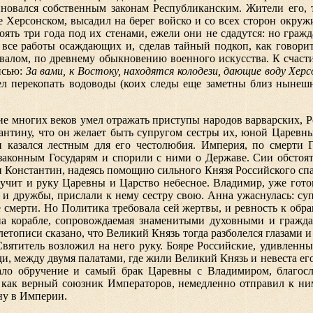
новался собственным законам Республиканским. Жители его, 
ве Херсонском, высадил на берег войско и со всех сторон окру
ять три года под их стенами, ежели они не сдадутся: но гражд
 все работы осаждающих и, сделав тайный подкоп, как говори
валом, по древнему обыкновению военного искусства. К счаст
исью:
За вами, к Востоку, находятся колодези, дающие воду Хе
ел перекопать водоводы (коих следы еще заметны близ нынешн
ние многих веков умел отражать приступы народов варварских, 
нтину, что он желает быть супругом сестры их, юной Царевны 
казался лестным для его честолюбия. Империя, по смерти 
законным Государям и спорили с ними о Державе. Сии обсто
 Константин, надеясь помощию сильного Князя Российского спаст
учит и руку Царевны и Царство небесное. Владимир, уже готов
и и дружбы, прислали к нему сестру свою. Анна ужаснулась:
су
 смерти. Но Политика требовала сей жертвы, и ревность к об
на корабле, сопровождаемая знаменитыми духовными и гражд
летописи сказано, что Великий Князь тогда разболелся глазами 
 Святитель возложил на него руку. Бояре Российские, удивленн
ади, между двумя палатами, где жили Великий Князь и невеста 
вало обручение и самый брак Царевны с Владимиром, благос
 как верный союзник Императоров, немедленно отправил к ни
ну в Империи.