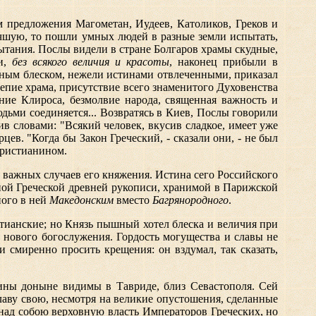
м предложения Магометан, Иудеев, Католиков, Греков и
лучшую, то пошли умных людей в разные земли испытать,
тания. Послы видели в стране Болгаров храмы скудные,
си,
без всякого величия и красоты
, наконец прибыли в
ужным блеском, нежели истинами отвлеченными, приказал
епие храма, присутствие всего знаменитого Духовенства
ение Клироса, безмолвие народа, священная важность и
дьми соединяется... Возвратясь в Киев, Послы говорили
в словами: "Всякий человек, вкусив сладкое, имеет уже
ев. "Когда бы Закон Греческий, - сказали они, - не был
Христианином.
 важных случаев его княжения. Истина сего Российского
дной Греческой древней рукописи, хранимой в Парижской
ного в ней
Македонским
вместо
Багрянородного
.
тианские; но Князь пышный хотел блеска и величия при
ы нового богослужения. Гордость могущества
и славы не
 смиренно просить крещения: он вздумал, так сказать,
алины доныне видимы в Тавриде, близ Севастополя. Сей
лаву свою, несмотря на великие опустошения, сделанные
над собою верховную власть Императоров Греческих, но