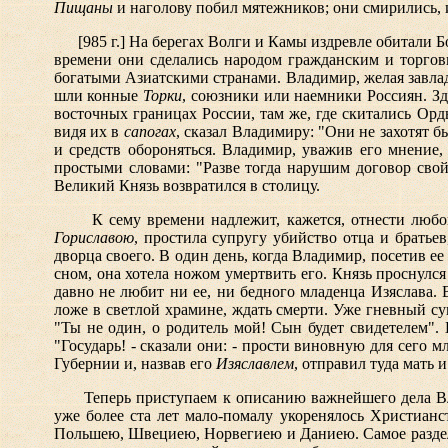
Пищаны
и наголову побил мятежников; они смирились, 
[985 г.] На берегах Волги и Камы издревле обитали Б
времени они сделались народом гражданским и торго
богатыми Азиатскими странами. Владимир, желая завла
шли конные
Торки
, союзники или наемники Россиян. Зд
восточных границах России, там же, где скитались Ор
видя их в
сапогах
, сказал Владимиру: "Они не захотят
и средств обороняться. Владимир, уважив его мнение
простыми словами: "Разве тогда нарушим договор свой,
Великий Князь возвратился в столицу.
К сему времени надлежит, кажется, отнести люб
Гориславою
, простила супругу убийство отца и братье
дворца своего. В один день, когда Владимир, посетив е
сном, она хотела ножом умертвить его. Князь проснулс
давно не любит ни ее, ни бедного младенца Изяслава.
ложе в светлой храмине, ждать смерти. Уже гневный су
"Ты не один, о родитель мой! Сын будет свидетелем". В
"Государь! - сказали они: - прости виновную для сего
Губернии и, назвав его
Изяславлем
, отправил туда мать и
Теперь приступаем к описанию важнейшего дела Вла
уже более ста лет мало-помалу укоренялось Христианс
Польшею, Швециею, Норвегиею и Даниею. Самое раздел