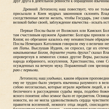
друг друга в деятельной ревности к обращению язычник
Древний Летописец наш повествует, что не толь
присылали в Киев мудрых законников склонять Вла
соседственные могли желать, чтобы Государь, уже сла
великой бабке своей, заблуждение язычества - искать ис
Первые Послы были от Волжских или Камских Болг
там счастливым оружием Аравитян: Болгары приняли о
Князя; но обрезание казалось ему ненавистным обрядом
Послы Немецких Католиков говорили ему о величии не
от Папы
. Выслушав Иудеев, он спросил, где их отече
наказываемые Богом, дерзаете учить других?
сказал Вл
опровергнув в немногих словах другие Веры, рассказа
народа избранного, искупления, Христианства, семи 
осужденных на вечную муку. Пораженный сим зрелищем
раю с первыми
.
Летописец наш
угадывал
, каким образом проповедн
ему не трудно было уверить язычника разумного в вел
собою несогласных, которые играли жребием людей, и 
беспечного в рассуждении судьбы мира, подобно божес
ясного понятия:
одно земное
было ее предметом. Освящая
новости,
но не могла удовольствовать сердца чувствит
правителя вселенной, нежного отца людей, снисходите
блаженством вечной жизни, - удовлетворяет всем главн