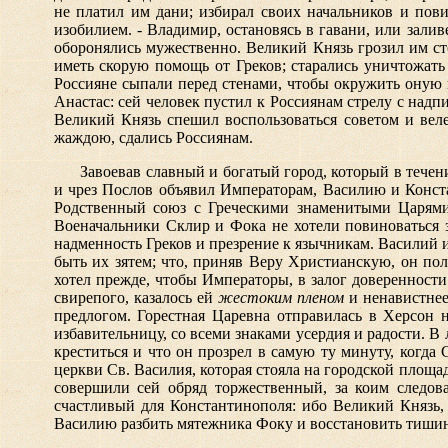
не платил им дани; избирал своих начальников и пови
изобилием. - Владимир, остановясь в гавани, или зали
оборонялись мужественно. Великий Князь грозил им сто
иметь скорую помощь от Греков; старались уничтожать
Россияне сыпали перед стенами, чтобы окружить оную 
Анастас: сей человек пустил к Россиянам стрелу с надп
Великий Князь спешил воспользоваться советом и вел
жаждою, сдались Россиянам.
Завоевав славный и богатый город, который в тече
и чрез Послов объявил Императорам, Василию и Конста
Родственный союз с Греческими знаменитыми Царями 
Военачальники Склир и Фока не хотели повиноваться 
надменность Греков и презрение к язычникам. Василий и
быть их зятем; что, приняв Веру Христианскую, он пол
хотел прежде, чтобы Императоры, в залог доверенност
свирепого, казалось ей
жестоким пленом
и ненавистнее
предлогом. Горестная Царевна отправилась в Херсон 
избавительницу, со всеми знаками усердия и радости. В 
креститься и что он прозрел в самую ту минуту, когда
церкви Св. Василия, которая стояла на городской площ
совершили сей обряд торжественный, за коим следо
счастливый для Константинополя: ибо Великий Князь,
Василию разбить мятежника Фоку и восстановить тиши