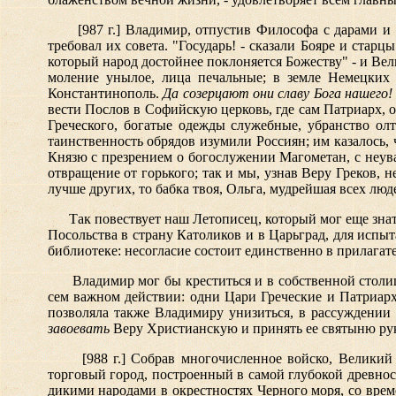
[987 г.] Владимир, отпустив Философа с дарами и
требовал их совета. "Государь! - сказали Бояре и ста
который народ достойнее поклоняется Божеству" - и Ве
моление унылое, лица печальные; в земле Немецких 
Константинополь.
Да созерцают они славу Бога нашего!
вести Послов в Софийскую церковь, где сам Патриарх, 
Греческого, богатые одежды служебные, убранство олт
таинственность обрядов изумили Россиян; им казалось,
Князю с презрением о богослужении Магометан, с неува
отвращение от горького; так и мы, узнав Веру Греков, 
лучше других, то бабка твоя, Ольга, мудрейшая всех лю
Так повествует наш Летописец, который мог еще зна
Посольства в страну Католиков и в Царьград, для испы
библиотеке: несогласие состоит единственно в прилага
Владимир мог бы креститься и в собственной столи
сем важном действии: одни Цари Греческие и Патриар
позволяла также Владимиру унизиться, в рассуждении 
завоевать
Веру Христианскую и принять ее святыню ру
[988 г.] Собрав многочисленное войско, Великий
торговый город, построенный в самой глубокой древнос
дикими народами в окрестностях Черного моря, со вре