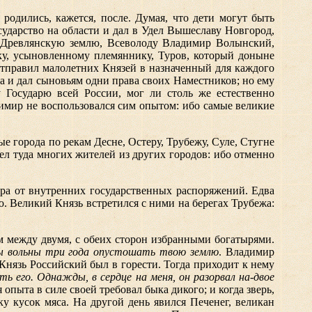
одились, кажется, после. Думая, что дети могут быть
ударство на области и дал в Удел Вышеславу Новгород,
у Древлянскую землю, Всеволоду Владимир Волынский,
лку, усыновленному племяннику, Туров, который доныне
отправил малолетних Князей в назначенный для каждого
ва и дал сыновьям одни права своих Наместников; но ему
 Государю всей России, мог ли столь же естественно
димир не воспользовался сим опытом: ибо самые великие
е города по рекам Десне, Остеру, Трубежу, Суле, Стугне
л туда многих жителей из других городов: ибо отменно
ра от внутренних государственных распоряжений. Едва
ю. Великий Князь встретился с ними на берегах Трубежа:
м между двумя, с обеих сторон избранными богатырями.
 мы вольны три года опустошать твою землю
. Владимир
 Князь Российский был в горести. Тогда приходит к нему
ь его. Однажды, в сердце на меня, он разорвал на-двое
опыта в силе своей требовал быка дикого; и когда зверь,
у кусок мяса. На другой день явился Печенег, великан