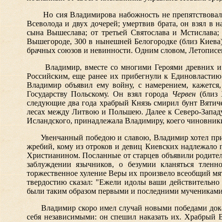
Но сия Владимирова набожность не препятствовала
Всеволода и двух дочерей; умертвив брата, он взял в
сына Вышеслава; от третьей Святослава и Мстислава; 
Вышегороде, 300 в нынешней Белогородке (близ Киева),
брачных союзов и невинности. Одним словом, Летописе
Владимир, вместе со многими Героями древних и
Российским, еще ранее их прибегнули к Единовластию.
Владимир объявил ему войну, с намерением, кажется,
Государству Польскому. Он взял города
Червен
(близ 
следующие два года храбрый Князь смирил бунт Вятиче
лесах между Литвою и Польшею. Далее к Северо-Западу
Исландского, принадлежала Владимиру, коего чиновник
Увенчанный победою и славою, Владимир хотел при
жребий, кому из отроков и девиц Киевских надлежало 
Христианином. Посланные от старцев объявили родител
заблуждении язычников, о безумии кланяться тленн
торжественное хуление Веры их произвело всеобщий мят
твердостию сказал: "Ежели идолы ваши действительно б
были таким образом первыми и последними мучениками 
Владимир скоро имел случай новыми победами дока
себя независимыми: он спешил наказать их. Храбрый 