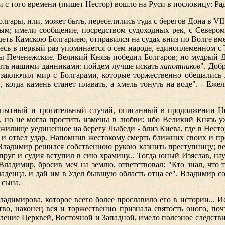
и с того времени (пишет Нестор) вошло на Руси в пословицу: Ра
олгары, или, может быть, переселились туда с берегов Дона в VII
вым; имели сообщение, посредством
судоходных рек, с Северо
деть Камскою Болгариею, отправился на судах вниз по Волге в
есь в первый раз упоминается о сем народе, единоплеменном с 
ды Печенежские. Великий Князь победил Болгаров; но мудрый 
 быть нашими данниками: пойдем лучше искать
лапотников
". Доб
, заключил мир с Болгарами, которые торжественно обещались
 когда камень станет плавать, а хмель тонуть на воде". - Еже
опытный и трогательный случай, описанный в продолжении Нес
в, но не могла простить измены в любви: ибо Великий Князь 
е жилище уединенное на берегу Лыбеди - близ Киева, где в Нест
я и отвел удар. Напомнив жестокому смерть ближних своих и про
 Владимир решился собственною рукою казнить преступницу; ве
пруг и судия вступил в сию храмину... Тогда юный Изяслав, н
ладимир, бросив меч на землю, ответствовал: "Кто знал, что ты 
 младенца, и дай им в Удел бывшую область отца ее". Владимир 
 сына.
димирова, которое всего более прославило его в истории... И
тво, наконец вся и торжественно признала святость оного, по
ение Церквей, Восточной и Западной, имело полезное следств