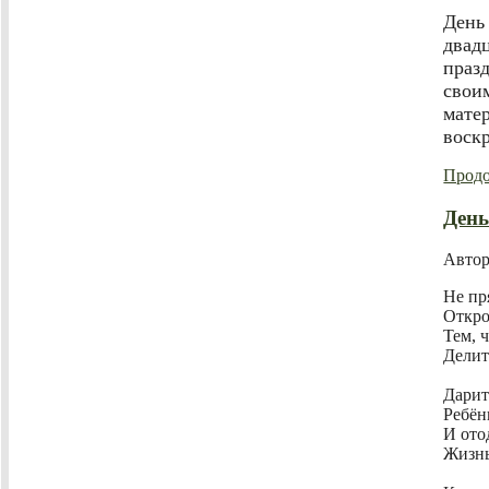
День
двад
праз
свои
мате
воскр
Продо
День
Авто
Не пр
Откро
Тем, 
Делит
Дарит
Ребён
И ото
Жизнь