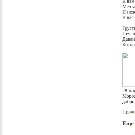
К вам
Мечта
И неж
В вас
Груст
Печал
Давай
Котор
28 но
Моро
добро
Продо
Еще 