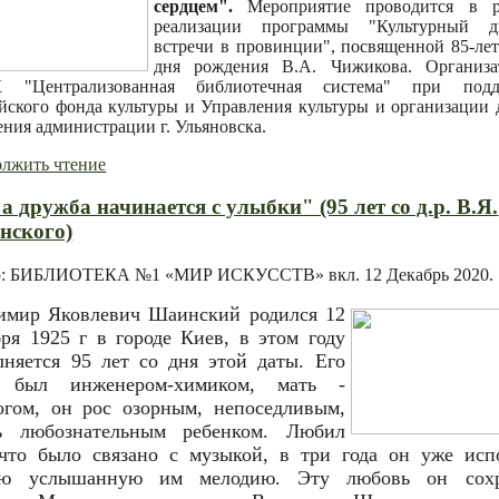
сердцем".
Мероприятие проводится в р
реализации программы "Культурный ди
встречи в провинции", посвященной 85-ле
дня рождения В.А. Чижикова. Организа
 "Централизованная библиотечная система" при подд
йского фонда культуры и Управления культуры и организации 
ения администрации г. Ульяновска.
лжить чтение
 а дружба начинается с улыбки" (95 лет со д.р. В.Я.
нского)
р: БИБЛИОТЕКА №1 «МИР ИСКУССТВ» вкл.
12 Декабрь 2020
.
имир Яковлевич Шаинский родился 12
бря 1925 г в городе Киев, в этом году
лняется 95 лет со дня этой даты. Его
 был инженером-химиком, мать -
огом, он рос озорным, непоседливым,
ь любознательным ребенком. Любил
 что было связано с музыкой, в три года он уже исп
ую услышанную им мелодию. Эту любовь он сохр