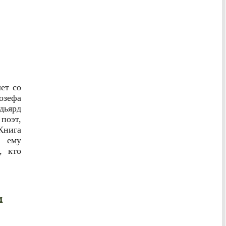
ет со
ефа
дьярд
поэт,
Книга
 ему
, кто
и