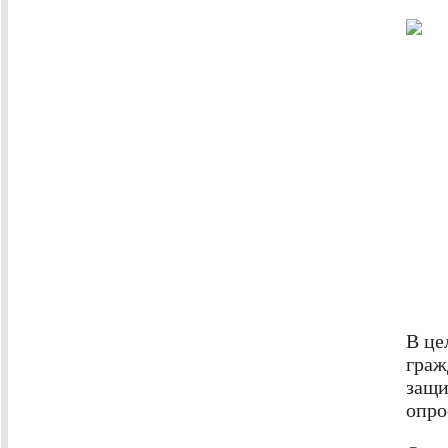
В це
граж
защи
опро