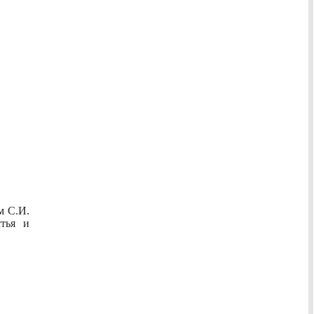
м С.И.
тья и