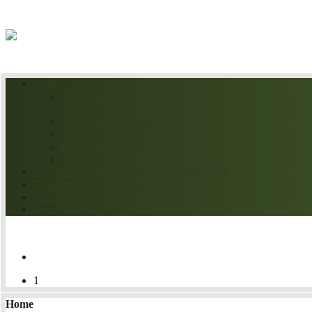
06.08.2026
О нас
Из истории
библиотеки
Библиотека сегодня
Услуги библиотеки
Клубы по интересам
Контакты
Продление / бронирование книг онлайн
Электронный каталог
Полезные ссылки
Нескучное искусство
1
Home