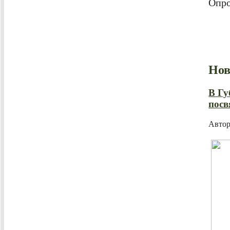
Опро
Нов
В Гу
посв
Авто