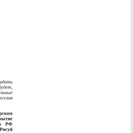
идать
удет,
альные
еселая
орском
крытие
ка РФ
Рисуй