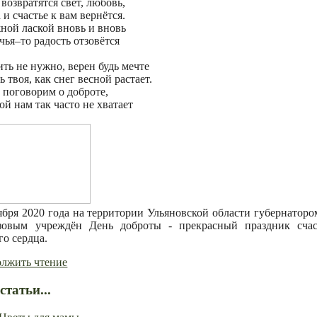
 возвратятся свет, любовь,
 и счастье к вам вернётся.
ной лаской вновь и вновь
 чья–то радость отзовётся
ить не нужно, верен будь мечте
ь твоя, как снег весной растает.
 поговорим о доброте,
ой нам так часто не хватает
ября 2020 года на территории Ульяновской области губернаторо
зовым учреждён День доброты - прекрасный праздник счас
го сердца.
лжить чтение
статьи...