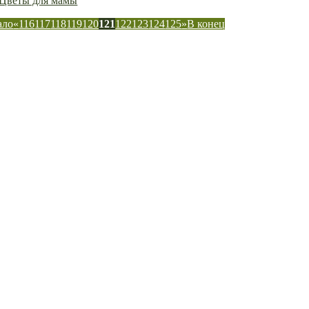
Цветы для мамы
ало
«
116
117
118
119
120
121
122
123
124
125
»
В конец