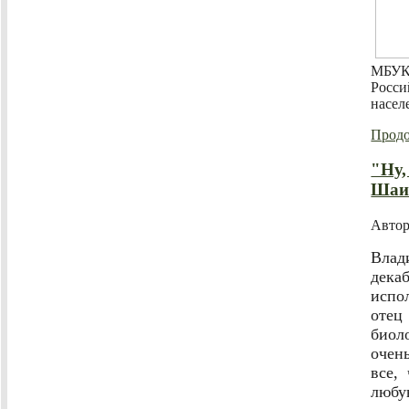
МБУК
Росси
насел
Продо
"Ну,
Шаи
Авто
Влад
дека
испо
отец
биол
очен
все,
люб