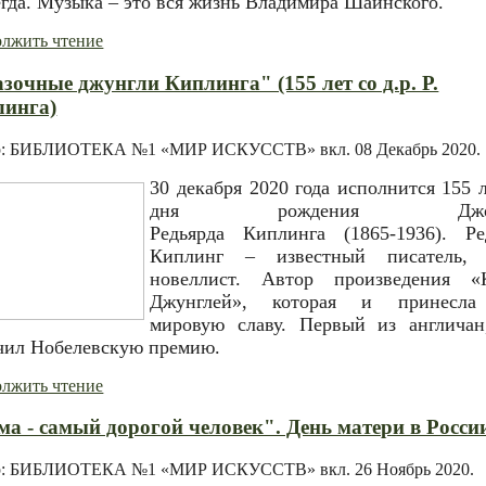
егда. Музыка – это вся жизнь Владимира Шаинского.
лжить чтение
зочные джунгли Киплинга" (155 лет со д.р. Р.
линга)
р: БИБЛИОТЕКА №1 «МИР ИСКУССТВ» вкл.
08 Декабрь 2020
.
30 декабря 2020 года исполнится 155 л
дня рождения Джоз
Редьярда Киплинга (1865-1936). Ре
Киплинг – известный писатель, 
новеллист. Автор произведения «
Джунглей», которая и принесла
мировую славу. Первый из англичан
чил Нобелевскую премию.
лжить чтение
а - самый дорогой человек". День матери в Росси
р: БИБЛИОТЕКА №1 «МИР ИСКУССТВ» вкл.
26 Ноябрь 2020
.