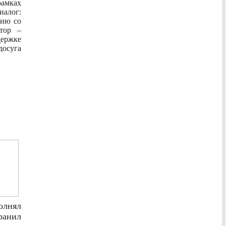
амках
алог:
тию со
тор –
ержке
досуга
олнял
анил