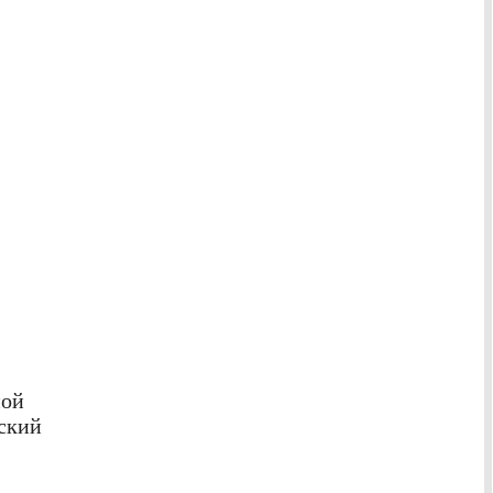
ной
ский