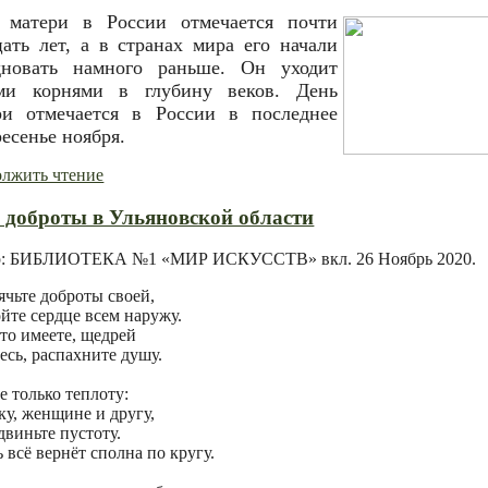
 матери в России отмечается почти
цать лет, а в странах мира его начали
дновать намного раньше. Он уходит
ми корнями в глубину веков. День
ри отмечается в России в последнее
есенье ноября.
лжить чтение
 доброты в Ульяновской области
р: БИБЛИОТЕКА №1 «МИР ИСКУССТВ» вкл.
26 Ноябрь 2020
.
ячьте доброты своей,
йте сердце всем наружу.
что имеете, щедрей
есь, распахните душу.
е только теплоту:
ку, женщине и другу,
двиньте пустоту.
 всё вернёт сполна по кругу.