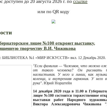
с доступен до 20 августа 2026 г. по
ссылке
или по QR коду
ости
бернаторском лицее №100 откроют выставку,
ященную творчеству В.И. Чижикова
р: БИБЛИОТЕКА №1 «МИР ИСКУССТВ» вкл.
12 Декабрь 2020
.
"Если фамилия — Чижиков, что можно ож
от такого человека? Он рисовать б
насвистывая. У него и линии, как музык
коленца, и внутренняя гармония. У него в
рука"
. Юрий Норштейн
14 декабря 2020 года в 11.00 в Губернат
лицее №100 состоится торжественное от
выставки работ Народного художни
Виктора Александровича Чижикова "