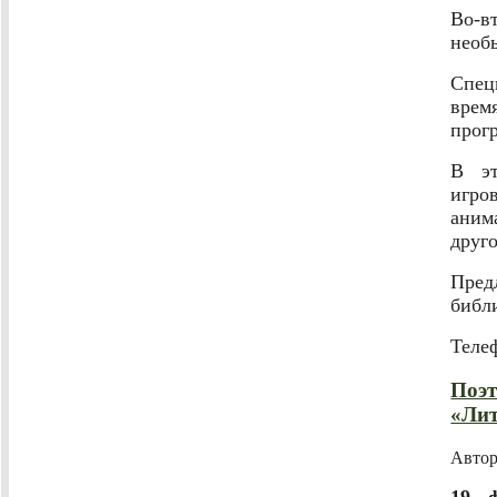
Во-в
необ
Спец
врем
прог
В эт
игро
аним
друго
Пред
библ
Телеф
Поэт
«Лит
Авто