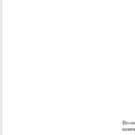
Во-п
комп