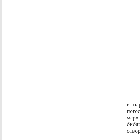
в на
пого
мер
библ
отвор