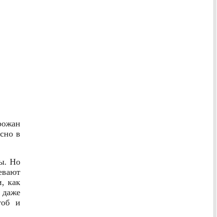
рожан
сно в
ы. Но
евают
и, как
 даже
тоб и