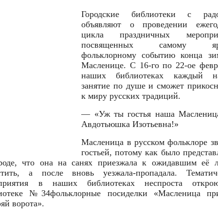
Городские библиотеки с рад
объявляют о проведении ежего
цикла праздничных мероприя
посвященных самому яр
фольклорному событию конца з
Масленице. С 16-го по 22-ое февр
наших библиотеках каждый н
занятие по душе и сможет прикосн
к миру русских традиций.
— «Уж ты гостья наша Маслениц
Авдотьюшка Изотьевна!»
Масленица в русском фольклоре зв
гостьей, потому как было представ
роде, что она на санях приезжала к ожидавшим её 
стить, а после вновь уезжала-пропадала. Тематич
оприятия в наших библиотеках неспроста откро
иотеке №34фольклорные посиделки «Масленица пр
яй ворота».