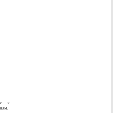
те за
иям.