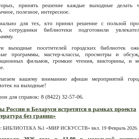
торых, принять решение каждые выходные делать ч
ычное, полезное, интересное.
иально для тех, кто принял решение с пользой про
я, сотрудники библиотеки подготовили увлекате
рамму.
и выходные посетителей городских библиотек ож
вые программы, мастер-классы, просмотры и обсуж
ационных фильмов, громкие чтения, викторины, и м
е.
лагаем вашему вниманию афиши мероприятий горо
иотек на выходные!
он для справок: 8 (8422) 32-57-06.
ы России и Беларуси встретятся в рамках проекта
ература без границ»
р: БИБЛИОТЕКА №1 «МИР ИСКУССТВ» вкл.
19 Февраль 2026
.