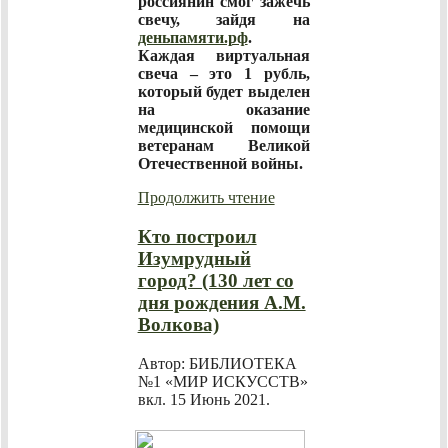
россиянин смог зажечь
свечу, зайдя на
деньпамяти.рф
.
Каждая виртуальная
свеча – это 1 рубль,
который будет выделен
на оказание
медицинской помощи
ветеранам Великой
Отечественной войны.
Продолжить чтение
Кто построил
Изумрудный
город? (130 лет со
дня рождения А.М.
Волкова)
Автор: БИБЛИОТЕКА
№1 «МИР ИСКУССТВ»
вкл.
15 Июнь 2021
.