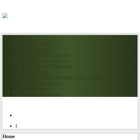
08.08.2026
О нас
Из истории
библиотеки
Библиотека сегодня
Услуги библиотеки
Клубы по интересам
Контакты
Продление / бронирование книг онлайн
Электронный каталог
Полезные ссылки
Нескучное искусство
1
Home