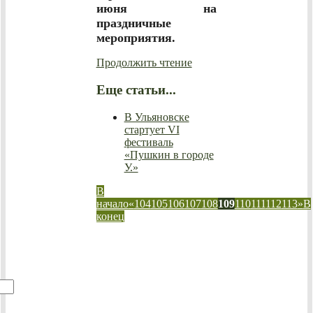
июня на
праздничные
мероприятия.
Продолжить чтение
Еще статьи...
В Ульяновске
стартует VI
фестиваль
«Пушкин в городе
У.»
В
начало
«
104
105
106
107
108
109
110
111
112
113
»
В
конец